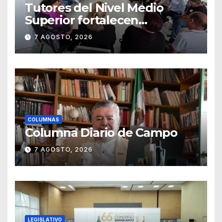
Tutores del Nivel Medio
Superior fortalecen
estrategias para la
7 AGOSTO, 2026
prevención de la violencia en
el noviazgo
COLUMNAS
Columna Diario de Campo
7 AGOSTO, 2026
LEGISLATIVO