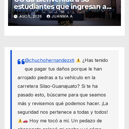
estudiantes que ingresan a
través de los programas de
AGO 5, 2026
JUANMA A
equidad
@chuchohernandezxti
¿Has tenido
que pagar tus daños porque le han
arrojado piedras a tu vehículo en la
carretera Silao-Guanajuato? Si te ha
pasado esto, búscame para que seamos
más y revisemos qué podemos hacer. ¡La
seguridad nos pertenece a todas y todos!
Hoy me tocó a mí. Un pedazo de