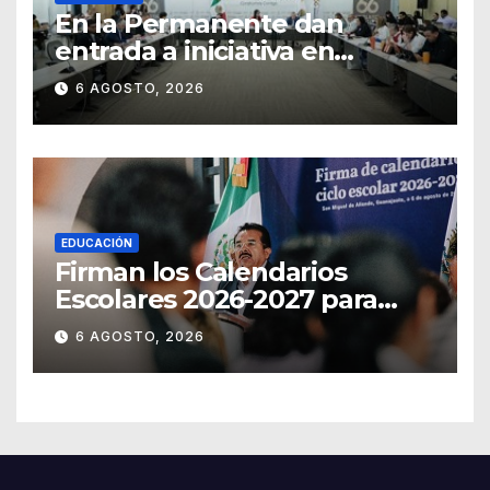
En la Permanente dan
entrada a iniciativa en
materia notarial
6 AGOSTO, 2026
EDUCACIÓN
Firman los Calendarios
Escolares 2026-2027 para
Guanajuato
6 AGOSTO, 2026