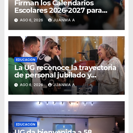
Firman los Calendarios
Escolares 2026-2027 para
Guanajuato
AGO 6, 2026
JUANMA A
EDUCACIÓN
La UG reconoce la trayectoria
de personal jubilado y
agradece su legado
AGO 6, 2026
JUANMA A
EDUCACIÓN
UG da bienvenida a 58