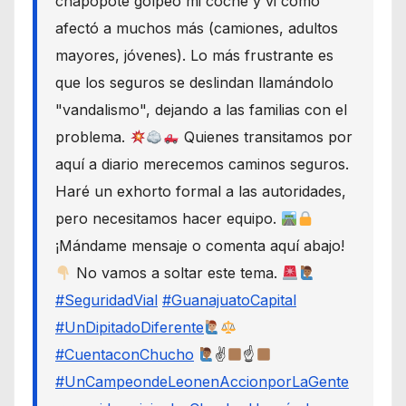
chapopote golpeó mi coche y vi cómo
afectó a muchos más (camiones, adultos
mayores, jóvenes). Lo más frustrante es
que los seguros se deslindan llamándolo
"vandalismo", dejando a las familias con el
problema.
Quienes transitamos por
aquí a diario merecemos caminos seguros.
Haré un exhorto formal a las autoridades,
pero necesitamos hacer equipo.
¡Mándame mensaje o comenta aquí abajo!
No vamos a soltar este tema.
#SeguridadVial
#GuanajuatoCapital
#UnDipitadoDiferente
#CuentaconChucho
✌
☝
#UnCampeondeLeonenAccionporLaGente