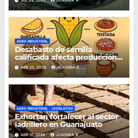
JUL 24, 2026
JUANMA A
AGRO-INDUSTRIAL
Desabasto de semilla
calificada afecta producción
de maíz y cultivos
ABR 23, 2026
JUANMA A
estratégicos en México
AGRO-INDUSTRIAL
LEGISLATIVO
Exhortan fortalecer al sector
ladrillero en Guanajuato
ABR 10, 2026
JUANMA A