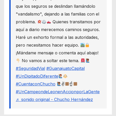
que los seguros se deslindan llamándolo
"vandalismo", dejando a las familias con el
problema.
Quienes transitamos por
aquí a diario merecemos caminos seguros.
Haré un exhorto formal a las autoridades,
pero necesitamos hacer equipo.
¡Mándame mensaje o comenta aquí abajo!
No vamos a soltar este tema.
#SeguridadVial
#GuanajuatoCapital
#UnDipitadoDiferente
#CuentaconChucho
✌
☝
#UnCampeondeLeonenAccionporLaGente
♬ sonido original - Chucho Hernández