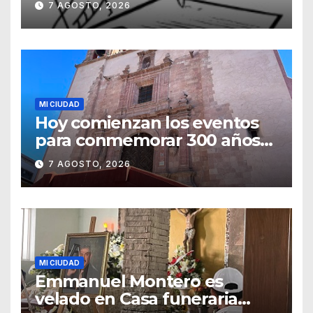
7 AGOSTO, 2026
MI CIUDAD
Hoy comienzan los eventos
para conmemorar 300 años
del templo de San Roque
7 AGOSTO, 2026
MI CIUDAD
Emmanuel Montero es
velado en Casa funeraria