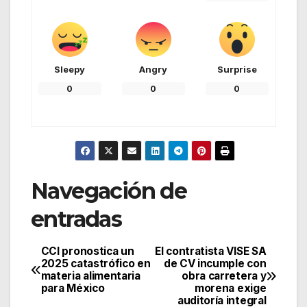
Sleepy
Angry
Surprise
0
0
0
Navegación de
entradas
CCI pronostica un
El contratista VISE SA
2025 catastrófico en
de CV incumple con
materia alimentaria
obra carretera y
para México
morena exige
auditoría integral