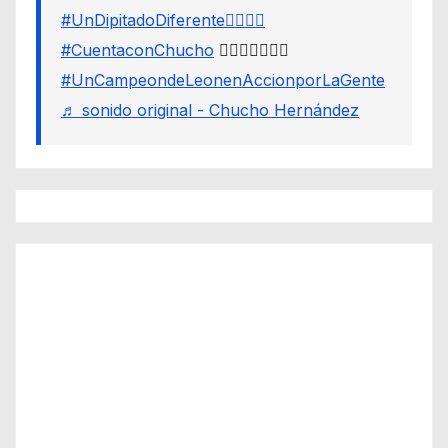
#UnDipitadoDiferente🙋🏽‍♂️⚖️
#CuentaconChucho
🙋🏾‍♂️✌🏾☝🏾
#UnCampeondeLeonenAccionporLaGente
♬ sonido original - Chucho Hernández