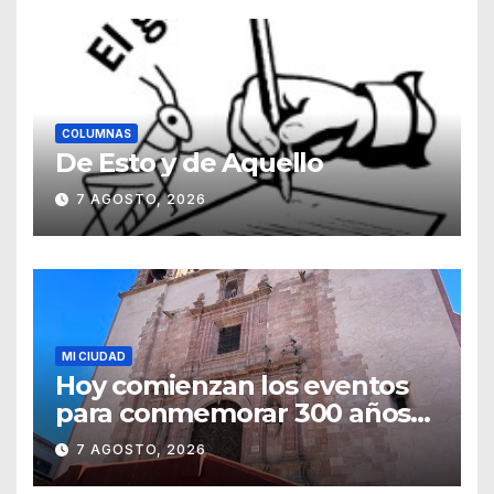
COLUMNAS
De Esto y de Aquello
7 AGOSTO, 2026
MI CIUDAD
Hoy comienzan los eventos
para conmemorar 300 años
del templo de San Roque
7 AGOSTO, 2026