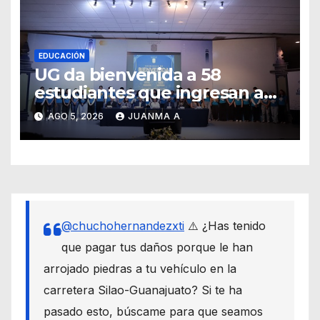
EDUCACIÓN
UG da bienvenida a 58
estudiantes que ingresan a
través de los programas de
AGO 5, 2026
JUANMA A
equidad
@chuchohernandezxti
⚠️ ¿Has tenido
que pagar tus daños porque le han
arrojado piedras a tu vehículo en la
carretera Silao-Guanajuato? Si te ha
pasado esto, búscame para que seamos