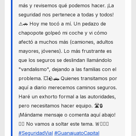
más y revisemos qué podemos hacer. ¡La
seguridad nos pertenece a todas y todos!
⚠️🚗 Hoy me tocó a mí. Un pedazo de
chapopote golpeó mi coche y vi cómo
afectó a muchos más (camiones, adultos
mayores, jóvenes). Lo más frustrante es
que los seguros se deslindan llamándolo
"vandalismo", dejando a las familias con el
problema. 💥🪨🛻 Quienes transitamos por
aquí a diario merecemos caminos seguros.
Haré un exhorto formal a las autoridades,
pero necesitamos hacer equipo. 🛣️🔒
¡Mándame mensaje o comenta aquí abajo!
👇🏼 No vamos a soltar este tema. 🚨🙋🏾‍♂️
#SeguridadVial
#GuanajuatoCapital