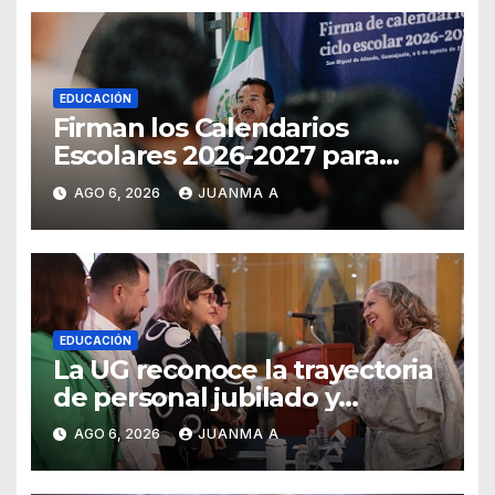
EDUCACIÓN
Firman los Calendarios
Escolares 2026-2027 para
Guanajuato
AGO 6, 2026
JUANMA A
EDUCACIÓN
La UG reconoce la trayectoria
de personal jubilado y
agradece su legado
AGO 6, 2026
JUANMA A