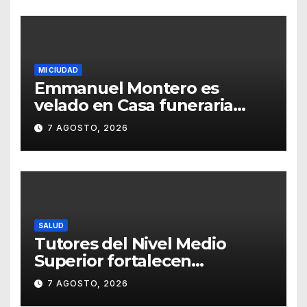
MI CIUDAD
Emmanuel Montero es
velado en Casa funeraria
Forasté
7 AGOSTO, 2026
SALUD
Tutores del Nivel Medio
Superior fortalecen
estrategias para la
7 AGOSTO, 2026
prevención de la violencia en