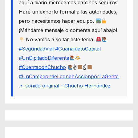
aquí a diario merecemos caminos seguros.
Haré un exhorto formal a las autoridades,
pero necesitamos hacer equipo.
¡Mándame mensaje o comenta aquí abajo!
No vamos a soltar este tema.
#SeguridadVial
#GuanajuatoCapital
#UnDipitadoDiferente
#CuentaconChucho
✌
☝
#UnCampeondeLeonenAccionporLaGente
♬ sonido original - Chucho Hernández