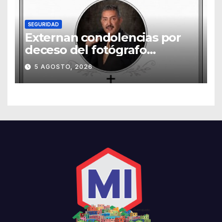
SEGURIDAD
Externan condolencias por
deceso del fotógrafo
Emmanuel Montero
5 AGOSTO, 2026