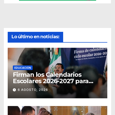
Lo último en noticias:
EDUCACIÓN
Firman los Calendarios
Escolares 2026-2027 para
Guanajuato
6 AGOSTO, 2026