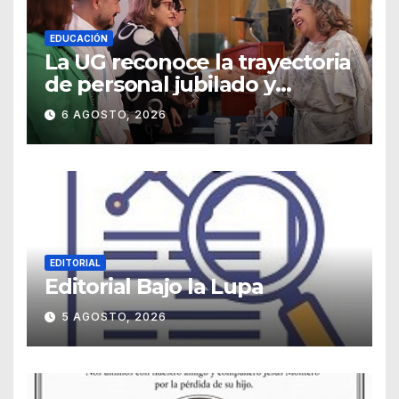
EDUCACIÓN
La UG reconoce la trayectoria
de personal jubilado y
agradece su legado
6 AGOSTO, 2026
EDITORIAL
Editorial Bajo la Lupa
5 AGOSTO, 2026