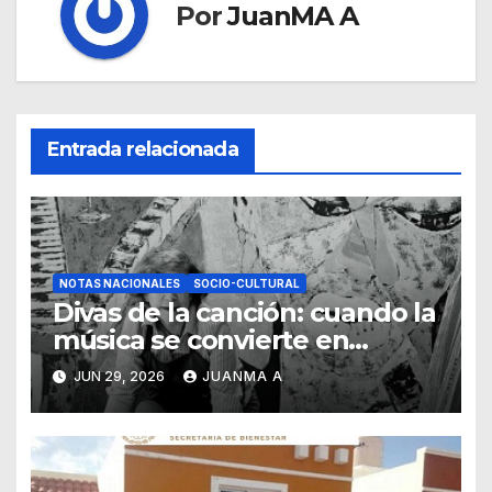
Por
JuanMA A
Entrada relacionada
NOTAS NACIONALES
SOCIO-CULTURAL
Divas de la canción: cuando la
música se convierte en
pintura
JUN 29, 2026
JUANMA A