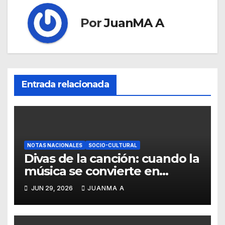
Por
JuanMA A
Entrada relacionada
NOTAS NACIONALES
SOCIO-CULTURAL
Divas de la canción: cuando la
música se convierte en
pintura
JUN 29, 2026
JUANMA A