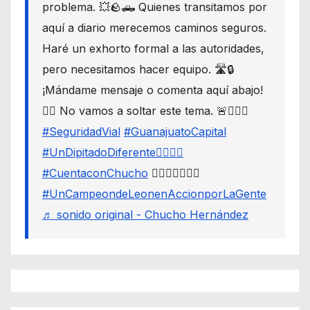
problema. 💥🪨🛻 Quienes transitamos por
aquí a diario merecemos caminos seguros.
Haré un exhorto formal a las autoridades,
pero necesitamos hacer equipo. 🛣️🔒
¡Mándame mensaje o comenta aquí abajo!
👇🏼 No vamos a soltar este tema. 🚨🙋🏾‍♂️
#SeguridadVial
#GuanajuatoCapital
#UnDipitadoDiferente🙋🏽‍♂️⚖️
#CuentaconChucho
🙋🏾‍♂️✌🏾☝🏾
#UnCampeondeLeonenAccionporLaGente
♬ sonido original - Chucho Hernández