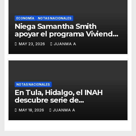
ECONOMÍA
NOTAS NACIONALES
Niega Samantha Smith
apoyar el programa Vivienda
para el Bienestar
MAY 23, 2026
JUANMA A
NOTAS NACIONALES
En Tula, Hidalgo, el INAH
descubre serie de
enterramientos de época
MAY 18, 2026
JUANMA A
teotihuacana