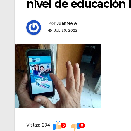
nivel de educación 
Por
JuanMA A
JUL 26, 2022
Vistas: 234
0
0