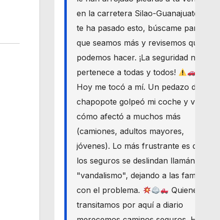
en la carretera Silao-Guanajuato? Si
te ha pasado esto, búscame para
que seamos más y revisemos qué
podemos hacer. ¡La seguridad nos
pertenece a todas y todos!
Hoy me tocó a mí. Un pedazo de
chapopote golpeó mi coche y vi
cómo afectó a muchos más
(camiones, adultos mayores,
jóvenes). Lo más frustrante es que
los seguros se deslindan llamándolo
"vandalismo", dejando a las familias
con el problema.
Quienes
transitamos por aquí a diario
merecemos caminos seguros. Haré