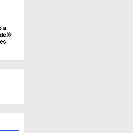
o a
 de
res