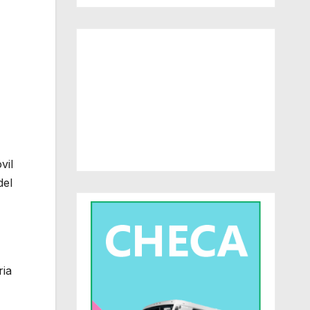
vil
del
ria