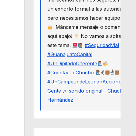
un exhorto formal a las autoridades,
pero necesitamos hacer equipo.
¡Mándame mensaje o comenta
aquí abajo!
No vamos a soltar
este tema.
#SeguridadVial
#GuanajuatoCapital
#UnDipitadoDiferente
#CuentaconChucho
✌
☝
#UnCampeondeLeonenAccionporLa
Gente
♬ sonido original - Chucho
Hernández