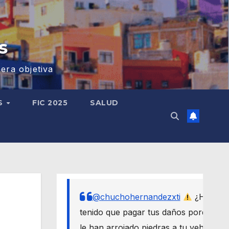
s
era objetiva
S
FIC 2025
SALUD
@chuchohernandezxti
¿Has
tenido que pagar tus daños porque
le han arrojado piedras a tu vehículo