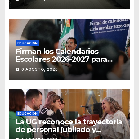
EDUCACIÓN
Firman los Calendarios
Escolares 2026-2027 para
Guanajuato
6 AGOSTO, 2026
EDUCACIÓN
La UG reconoce la trayectoria
de personal jubilado y
agradece su legado