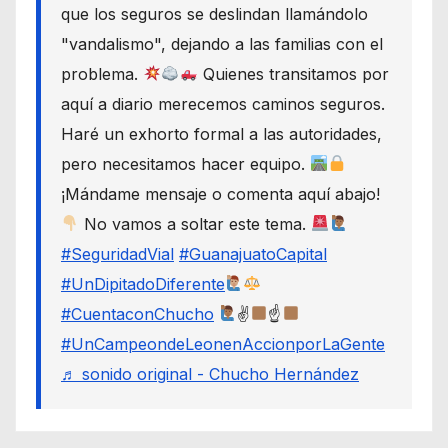
que los seguros se deslindan llamándolo
"vandalismo", dejando a las familias con el
problema.
Quienes transitamos por
aquí a diario merecemos caminos seguros.
Haré un exhorto formal a las autoridades,
pero necesitamos hacer equipo.
¡Mándame mensaje o comenta aquí abajo!
No vamos a soltar este tema.
#SeguridadVial
#GuanajuatoCapital
#UnDipitadoDiferente
#CuentaconChucho
✌
☝
#UnCampeondeLeonenAccionporLaGente
♬ sonido original - Chucho Hernández