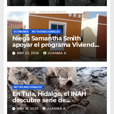
ECONOMÍA
NOTAS NACIONALES
Niega Samantha Smith
apoyar el programa Vivienda
para el Bienestar
MAY 23, 2026
JUANMA A
NOTAS NACIONALES
En Tula, Hidalgo, el INAH
descubre serie de
enterramientos de época
MAY 18, 2026
JUANMA A
teotihuacana