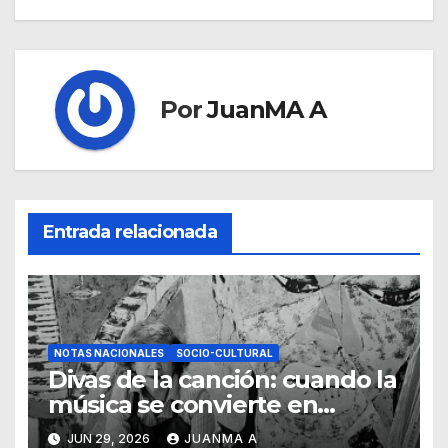
Por
JuanMA A
Entrada relacionada
NOTAS NACIONALES
SOCIO-CULTURAL
Divas de la canción: cuando la
música se convierte en
pintura
JUN 29, 2026
JUANMA A