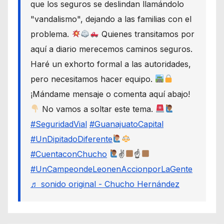
que los seguros se deslindan llamándolo
"vandalismo", dejando a las familias con el
problema.
Quienes transitamos por
aquí a diario merecemos caminos seguros.
Haré un exhorto formal a las autoridades,
pero necesitamos hacer equipo.
¡Mándame mensaje o comenta aquí abajo!
No vamos a soltar este tema.
#SeguridadVial
#GuanajuatoCapital
#UnDipitadoDiferente
#CuentaconChucho
✌
☝
#UnCampeondeLeonenAccionporLaGente
♬ sonido original - Chucho Hernández