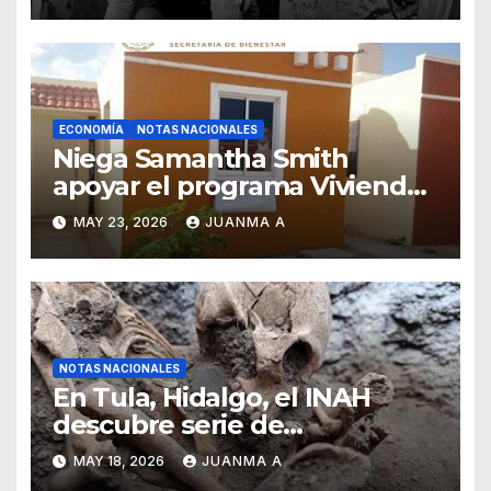
ECONOMÍA
NOTAS NACIONALES
Niega Samantha Smith
apoyar el programa Vivienda
para el Bienestar
MAY 23, 2026
JUANMA A
NOTAS NACIONALES
En Tula, Hidalgo, el INAH
descubre serie de
enterramientos de época
MAY 18, 2026
JUANMA A
teotihuacana