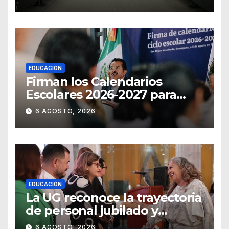
EDUCACIÓN
Firman los Calendarios
Escolares 2026-2027 para
Guanajuato
6 AGOSTO, 2026
EDUCACIÓN
La UG reconoce la trayectoria
de personal jubilado y
agradece su legado
6 AGOSTO, 2026