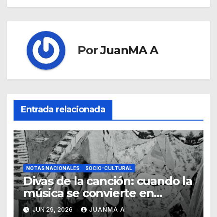
Por
JuanMA A
Entrada relacionada
NOTAS NACIONALES
SOCIO-CULTURAL
Divas de la canción: cuando la
música se convierte en
pintura
JUN 29, 2026
JUANMA A