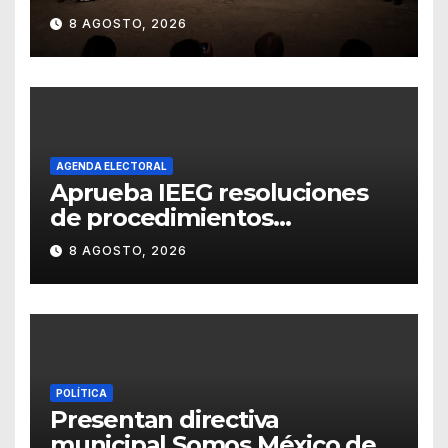
Universitario con una
8 AGOSTO, 2026
representación del
“Retablillo jovial”
AGENDA ELECTORAL
Aprueba IEEG resoluciones
de procedimientos
sancionadores
8 AGOSTO, 2026
POLÍTICA
Presentan directiva
municipal Somos México de