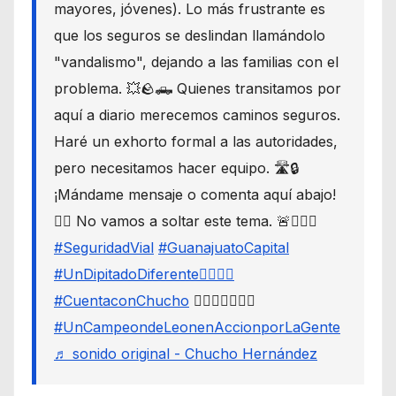
mayores, jóvenes). Lo más frustrante es
que los seguros se deslindan llamándolo
"vandalismo", dejando a las familias con el
problema. 💥🪨🛻 Quienes transitamos por
aquí a diario merecemos caminos seguros.
Haré un exhorto formal a las autoridades,
pero necesitamos hacer equipo. 🛣️🔒
¡Mándame mensaje o comenta aquí abajo!
👇🏼 No vamos a soltar este tema. 🚨🙋🏾‍♂️
#SeguridadVial
#GuanajuatoCapital
#UnDipitadoDiferente🙋🏽‍♂️⚖️
#CuentaconChucho
🙋🏾‍♂️✌🏾☝🏾
#UnCampeondeLeonenAccionporLaGente
♬ sonido original - Chucho Hernández