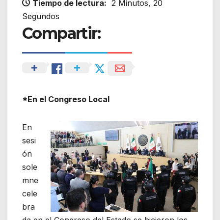
Tiempo de lectura:
2 Minutos, 20
Segundos
Compartir:
*En el Congreso Local
En
sesi
ón
sole
mne
cele
bra
da en el Congreso del Estado se hicieron los