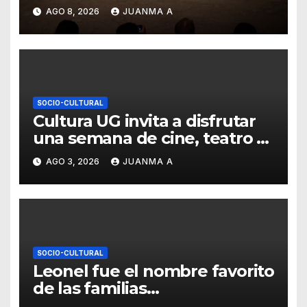
Universitario con una
AGO 8, 2026
JUANMA A
representación del “Retablillo
jovial”
SOCIO-CULTURAL
Cultura UG invita a disfrutar
una semana de cine, teatro y
exposiciones artísticas
AGO 3, 2026
JUANMA A
SOCIO-CULTURAL
Leonel fue el nombre favorito
de las familias
guanajuatenses