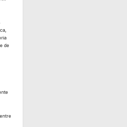
4
ca,
ria
le de
ente
 entre