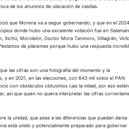
oca de los anuncios de ubicación de casillas.
oció que Morena va a seguir gobernando, y que en el 202
cipios donde hubo una excelente votación fue en Salaman
o, Xichú, Moroleón, Doctor Mora Tarimoro, Villagrán, Victo
jó “estamos de plácemes porque hubo una respuesta increíb
que las cifras son una fotografía del momento y la
s, y en 2021, en las elecciones, con 843 mil votos el PAN
cicio con obstáculos obtuvimos casi la mitad, por eso están
r, así que quien no quiera interpretar las cifras correctam
bre la unidad, que pese a las diferencias que puedan darse
rena está unido y potencialmente preparado para gobernar