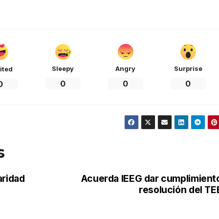
Sleepy
Angry
Surprise
ited
0
0
0
0
s
aridad
Acuerda IEEG dar cumplimient
resolución del T