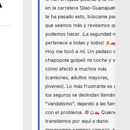
A
en la carretera Silao-Guanajuato? Si
te ha pasado esto, búscame para
que seamos más y revisemos qué
podemos hacer. ¡La seguridad nos
pertenece a todas y todos!
Hoy me tocó a mí. Un pedazo de
chapopote golpeó mi coche y vi
cómo afectó a muchos más
(camiones, adultos mayores,
jóvenes). Lo más frustrante es que
los seguros se deslindan llamándolo
"vandalismo", dejando a las familias
con el problema.
Quienes
transitamos por aquí a diario
merecemos caminos seguros. Haré