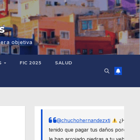
s
era objetiva
S
FIC 2025
SALUD
@chuchohernandezxti
¿Has
tenido que pagar tus daños porque
le han arrojado piedras a tu vehículo