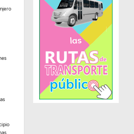
njero
nes
das
cipio
nas