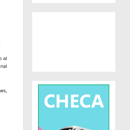
l
o al
onal
nes,