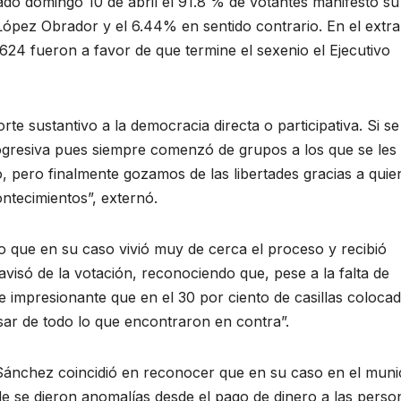
ado domingo 10 de abril el 91.8 % de votantes manifestó su
López Obrador y el 6.44% en sentido contrario. En el extra
 624 fueron a favor de que termine el sexenio el Ejecutivo
rte sustantivo a la democracia directa o participativa. Si se
progresiva pues siempre comenzó de grupos a los que se les
ró, pero finalmente gozamos de las libertades gracias a quie
ontecimientos”, externó.
ijo que en su caso vivió muy de cerca el proceso y recibió
avisó de la votación, reconociendo que, pese a la falta de
ue impresionante que en el 30 por ciento de casillas coloca
ar de todo lo que encontraron en contra”.
 Sánchez coincidió en reconocer que en su caso en el muni
e se dieron anomalías desde el pago de dinero a las perso