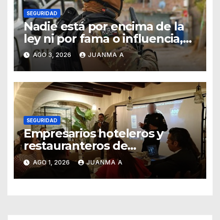
SEGURIDAD
Nadie está por encima de la
ley ni por fama o influencia,
afirmó titular de SSCG
AGO 3, 2026
JUANMA A
SEGURIDAD
Empresarios hoteleros y
restauranteros de
Guanajuato buscan frenar
AGO 1, 2026
JUANMA A
intentos de extorsión