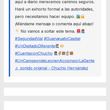
aquí a diario merecemos caminos seguros.
Haré un exhorto formal a las autoridades,
pero necesitamos hacer equipo.
¡Mándame mensaje o comenta aquí abajo!
No vamos a soltar este tema.
#SeguridadVial
#GuanajuatoCapital
#UnDipitadoDiferente
#CuentaconChucho
✌
☝
#UnCampeondeLeonenAccionporLaGente
♬ sonido original - Chucho Hernández