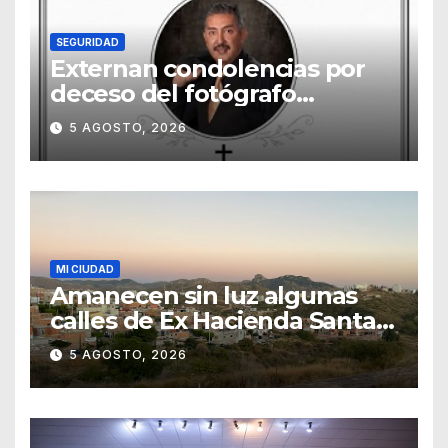
SEGURIDAD
Externan condolencias por
deceso del fotógrafo
Emmanuel Montero
5 AGOSTO, 2026
MI CIUDAD
Amanecen sin luz algunas
calles de Ex Hacienda Santa
Teresa
5 AGOSTO, 2026