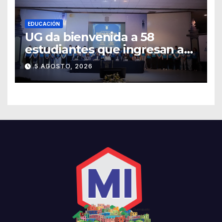
EDUCACIÓN
UG da bienvenida a 58
estudiantes que ingresan a
través de los programas de
5 AGOSTO, 2026
equidad