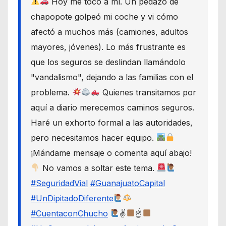
Hoy me tocó a mí. Un pedazo de
chapopote golpeó mi coche y vi cómo
afectó a muchos más (camiones, adultos
mayores, jóvenes). Lo más frustrante es
que los seguros se deslindan llamándolo
"vandalismo", dejando a las familias con el
problema.
Quienes transitamos por
aquí a diario merecemos caminos seguros.
Haré un exhorto formal a las autoridades,
pero necesitamos hacer equipo.
¡Mándame mensaje o comenta aquí abajo!
No vamos a soltar este tema.
#SeguridadVial
#GuanajuatoCapital
#UnDipitadoDiferente
#CuentaconChucho
✌
☝