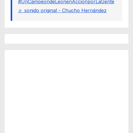
#UnCampeondeLeonenAccionporLaGente
♬ sonido original - Chucho Hernández