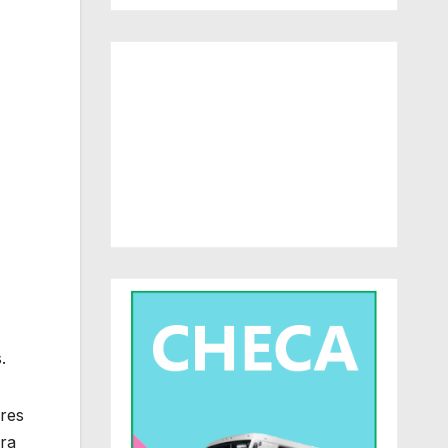
.
ores
ra