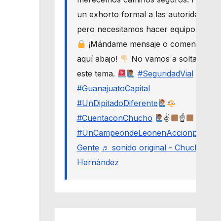
un exhorto formal a las autoridades,
pero necesitamos hacer equipo.
¡Mándame mensaje o comenta
aquí abajo!
No vamos a soltar
este tema.
#SeguridadVial
#GuanajuatoCapital
#UnDipitadoDiferente
#CuentaconChucho
✌
☝
#UnCampeondeLeonenAccionporLa
Gente
♬ sonido original - Chucho
Hernández