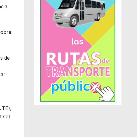
ncia
sobre
es de
gar
NTE),
tatal