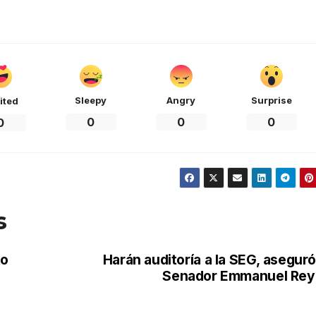
Sleepy
Angry
Surprise
ited
0
0
0
0
s
to
Harán auditoría a la SEG, aseguró
Senador Emmanuel Rey