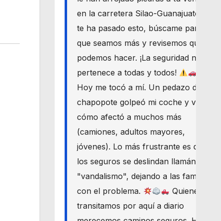
en la carretera Silao-Guanajuato? Si
te ha pasado esto, búscame para
que seamos más y revisemos qué
podemos hacer. ¡La seguridad nos
pertenece a todas y todos!
Hoy me tocó a mí. Un pedazo de
chapopote golpeó mi coche y vi
cómo afectó a muchos más
(camiones, adultos mayores,
jóvenes). Lo más frustrante es que
los seguros se deslindan llamándolo
"vandalismo", dejando a las familias
con el problema.
Quienes
transitamos por aquí a diario
merecemos caminos seguros. Haré