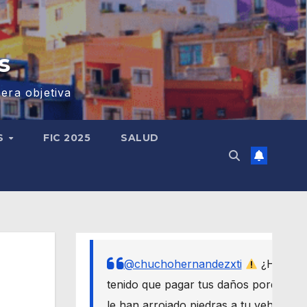
s
era objetiva
S
FIC 2025
SALUD
@chuchohernandezxti
¿Has
tenido que pagar tus daños porque
le han arrojado piedras a tu vehículo