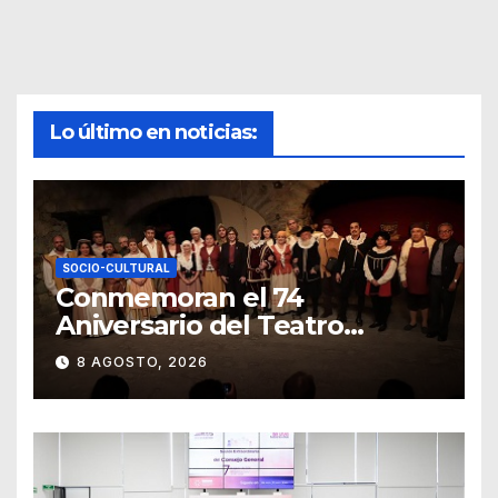
Lo último en noticias:
SOCIO-CULTURAL
Conmemoran el 74
Aniversario del Teatro
Universitario con una
8 AGOSTO, 2026
representación del
“Retablillo jovial”