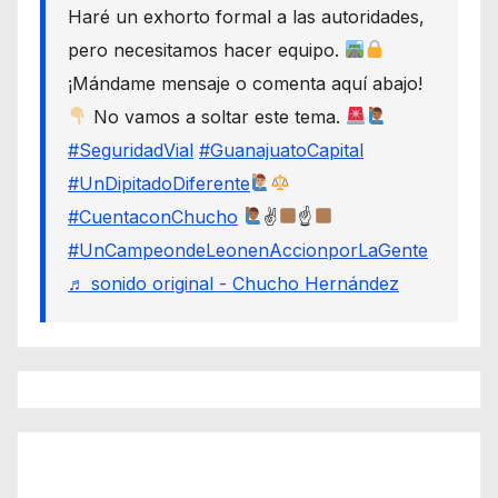
Haré un exhorto formal a las autoridades,
pero necesitamos hacer equipo.
¡Mándame mensaje o comenta aquí abajo!
No vamos a soltar este tema.
#SeguridadVial
#GuanajuatoCapital
#UnDipitadoDiferente
#CuentaconChucho
✌
☝
#UnCampeondeLeonenAccionporLaGente
♬ sonido original - Chucho Hernández