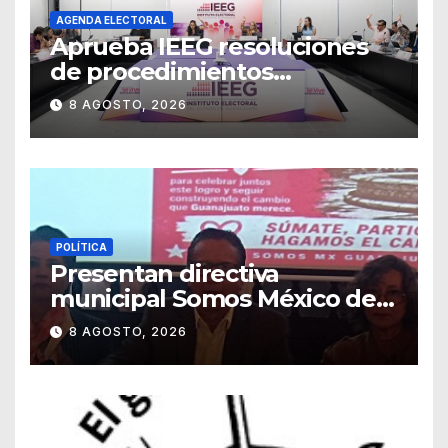
AGENDA ELECTORAL
Aprueba IEEG resoluciones
de procedimientos
sancionadores
8 AGOSTO, 2026
POLÍTICA
Presentan directiva
municipal Somos México de
Guanajuato
8 AGOSTO, 2026