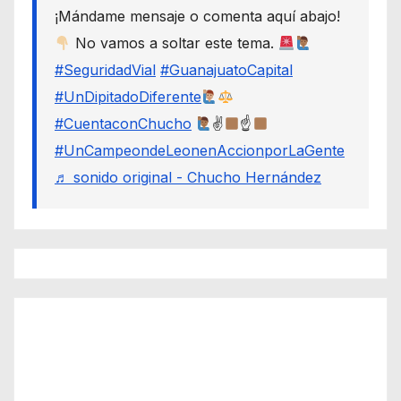
¡Mándame mensaje o comenta aquí abajo!
No vamos a soltar este tema.
#SeguridadVial
#GuanajuatoCapital
#UnDipitadoDiferente
#CuentaconChucho
✌
☝
#UnCampeondeLeonenAccionporLaGente
♬ sonido original - Chucho Hernández