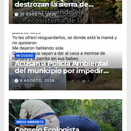
destrozan la sierra de
Guanajuato
10 AGOSTO, 2026
MI CIUDAD
Acusan a Policía Ambiental
del municipio por impedir
resguardo de cachorros
9 AGOSTO, 2026
MEDIO AMBIENTE
Consejo Ecologista