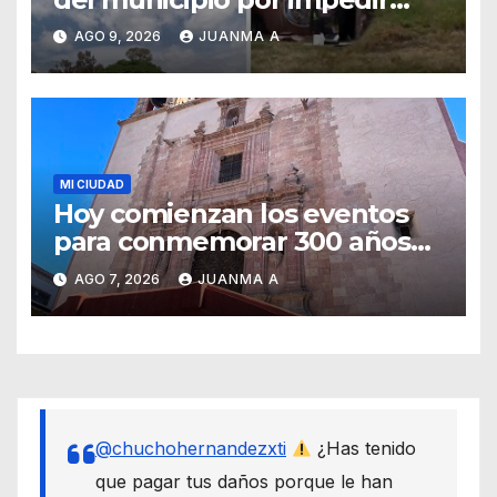
resguardo de cachorros
AGO 9, 2026
JUANMA A
MI CIUDAD
Hoy comienzan los eventos
para conmemorar 300 años
del templo de San Roque
AGO 7, 2026
JUANMA A
@chuchohernandezxti
¿Has tenido
que pagar tus daños porque le han