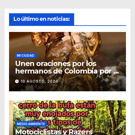
Lo último en noticias:
MI CIUDAD
Unen oraciones por los
hermanos de Colombia por el
terremoto de hoy por la
10 AGOSTO, 2026
mañana
MEDIO AMBIENTE
Motociclistas y Razers