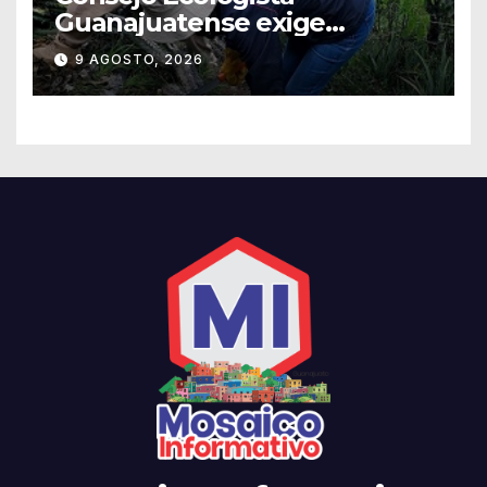
Guanajuatense exige
investigar y sancionar los
9 AGOSTO, 2026
daños por tala de vegetación