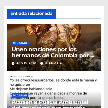
Entrada relacionada
MI CIUDAD
Unen oraciones por los
hermanos de Colombia por el
terremoto de hoy por la
AGO 10, 2026
JUANMA A
mañana
MI CIUDAD
Acusan a Policía Ambiental
del municipio por impedir