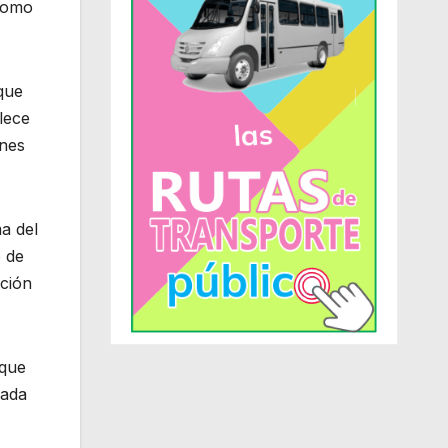
 como
que
lece
ones
ma del
o de
nción
 que
cada