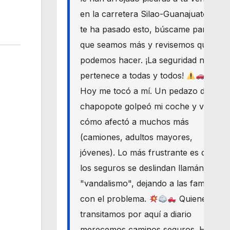
en la carretera Silao-Guanajuato? Si
te ha pasado esto, búscame para
que seamos más y revisemos qué
podemos hacer. ¡La seguridad nos
pertenece a todas y todos!
Hoy me tocó a mí. Un pedazo de
chapopote golpeó mi coche y vi
cómo afectó a muchos más
(camiones, adultos mayores,
jóvenes). Lo más frustrante es que
los seguros se deslindan llamándolo
"vandalismo", dejando a las familias
con el problema.
Quienes
transitamos por aquí a diario
merecemos caminos seguros. Haré