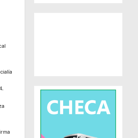
cal
cialía
4.
za
firma