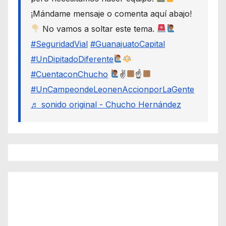
¡Mándame mensaje o comenta aquí abajo!
No vamos a soltar este tema.
#SeguridadVial
#GuanajuatoCapital
#UnDipitadoDiferente
#CuentaconChucho
✌
☝
#UnCampeondeLeonenAccionporLaGente
♬ sonido original - Chucho Hernández