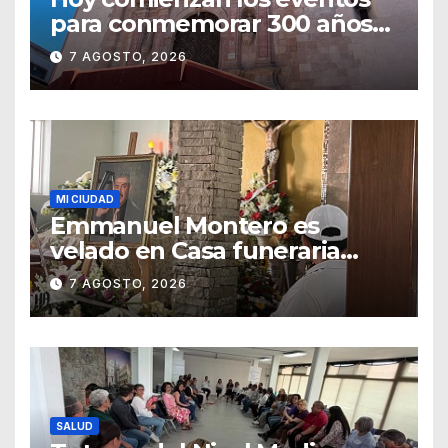
para conmemorar 300 años
del templo de San Roque
7 AGOSTO, 2026
MI CIUDAD
Emmanuel Montero es
velado en Casa funeraria
Forasté
7 AGOSTO, 2026
SALUD