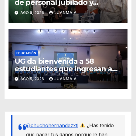
de personal jubilado y
agradece su legado
AGO 6, 2026
JUANMA A
EDUCACIÓN
UG da bienvenida a 58
estudiantes que ingresan a
través de los programas de
AGO 5, 2026
JUANMA A
equidad
@chuchohernandezxti
¿Has tenido
que pagar tus daños porque le han