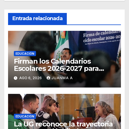
Entrada relacionada
EDUCACIÓN
Firman los Calendarios
Escolares 2026-2027 para
Guanajuato
AGO 6, 2026
JUANMA A
EDUCACIÓN
La UG reconoce la trayectoria