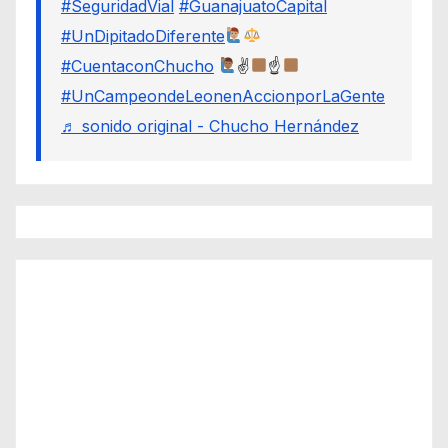
#SeguridadVial
#GuanajuatoCapital
#UnDipitadoDiferente
#CuentaconChucho
✌
☝
#UnCampeondeLeonenAccionporLaGente
♬ sonido original - Chucho Hernández