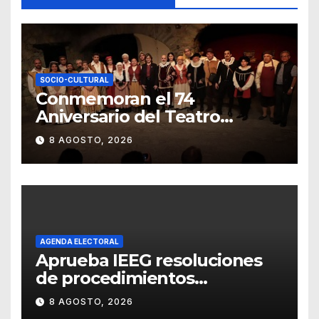
SOCIO-CULTURAL
Conmemoran el 74
Aniversario del Teatro
Universitario con una
8 AGOSTO, 2026
representación del
“Retablillo jovial”
AGENDA ELECTORAL
Aprueba IEEG resoluciones
de procedimientos
sancionadores
8 AGOSTO, 2026