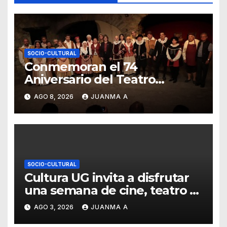
SOCIO-CULTURAL
Conmemoran el 74
Aniversario del Teatro
Universitario con una
AGO 8, 2026
JUANMA A
representación del “Retablillo
jovial”
SOCIO-CULTURAL
Cultura UG invita a disfrutar
una semana de cine, teatro y
exposiciones artísticas
AGO 3, 2026
JUANMA A