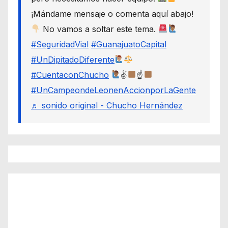
¡Mándame mensaje o comenta aquí abajo!
No vamos a soltar este tema.
#SeguridadVial
#GuanajuatoCapital
#UnDipitadoDiferente
#CuentaconChucho
✌
☝
#UnCampeondeLeonenAccionporLaGente
♬ sonido original - Chucho Hernández