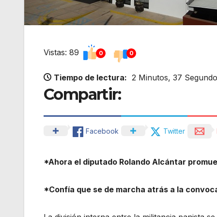
Vistas: 89
0
0
Tiempo de lectura:
2 Minutos, 37 Segund
Compartir:
Facebook
Twitter
*Ahora el diputado Rolando Alcántar promuev
*Confía que se de marcha atrás a la convoc
La división interna entre la militancia panista 