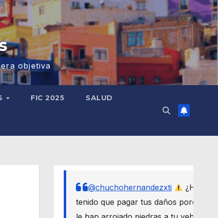
s
era objetiva
S
FIC 2025
SALUD
@chuchohernandezxti
¿Has
tenido que pagar tus daños porque
le han arrojado piedras a tu vehículo