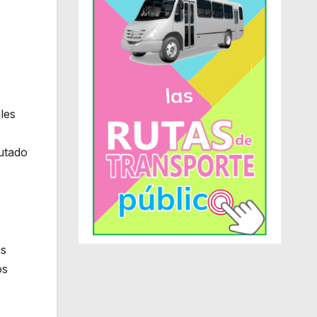
les
utado
as
os