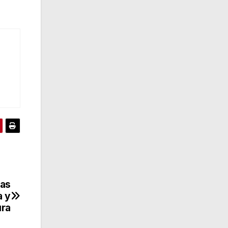
las
a y
ura