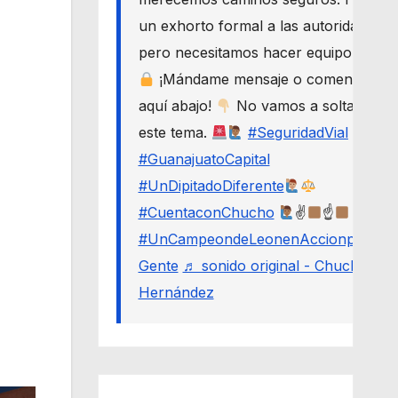
un exhorto formal a las autoridades,
pero necesitamos hacer equipo.
¡Mándame mensaje o comenta
aquí abajo!
No vamos a soltar
este tema.
#SeguridadVial
#GuanajuatoCapital
#UnDipitadoDiferente
#CuentaconChucho
✌
☝
#UnCampeondeLeonenAccionporLa
Gente
♬ sonido original - Chucho
Hernández