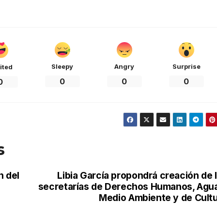
Sleepy
Angry
Surprise
ited
0
0
0
0
s
n del
Libia García propondrá creación de 
secretarías de Derechos Humanos, Agu
Medio Ambiente y de Cult