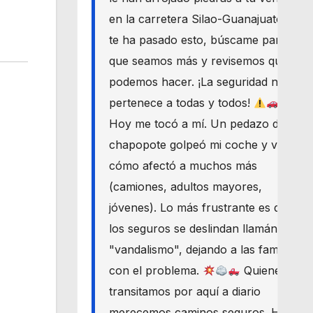
en la carretera Silao-Guanajuato? Si
te ha pasado esto, búscame para
que seamos más y revisemos qué
podemos hacer. ¡La seguridad nos
pertenece a todas y todos!
Hoy me tocó a mí. Un pedazo de
chapopote golpeó mi coche y vi
cómo afectó a muchos más
(camiones, adultos mayores,
jóvenes). Lo más frustrante es que
los seguros se deslindan llamándolo
"vandalismo", dejando a las familias
con el problema.
Quienes
transitamos por aquí a diario
merecemos caminos seguros. Haré