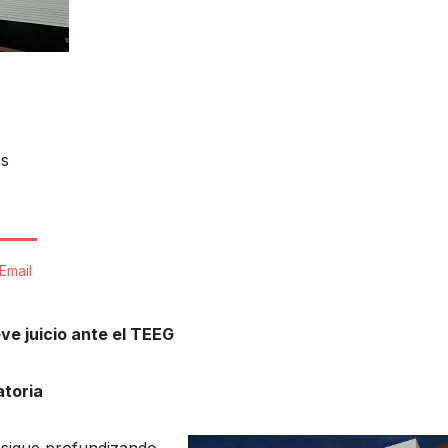
os
Email
e juicio ante el TEEG
atoria
se sigue profundizando