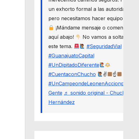
un exhorto formal a las autoridades,
pero necesitamos hacer equipo.
¡Mándame mensaje o comenta
aquí abajo!
No vamos a soltar
este tema.
#SeguridadVial
#GuanajuatoCapital
#UnDipitadoDiferente
#CuentaconChucho
✌
☝
#UnCampeondeLeonenAccionporLa
Gente
♬ sonido original - Chucho
Hernández