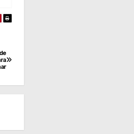
 de
ara
nar