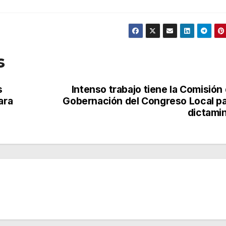
s
s
Intenso trabajo tiene la Comisión
ara
Gobernación del Congreso Local p
dictami