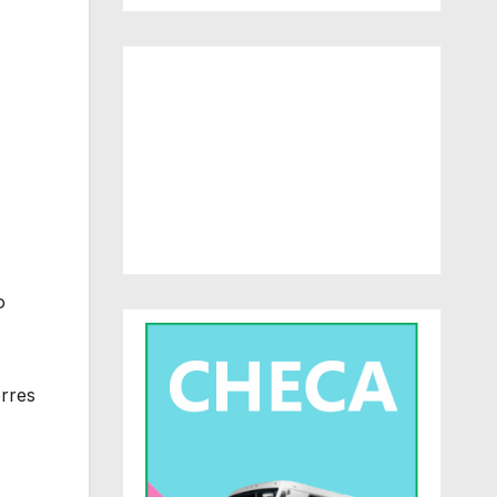
o
orres