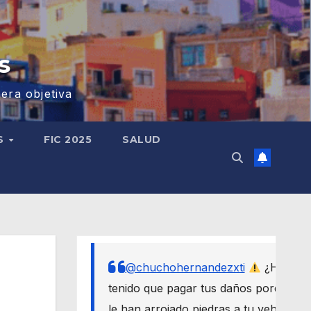
s
era objetiva
S
FIC 2025
SALUD
@chuchohernandezxti
¿Has
tenido que pagar tus daños porque
le han arrojado piedras a tu vehículo