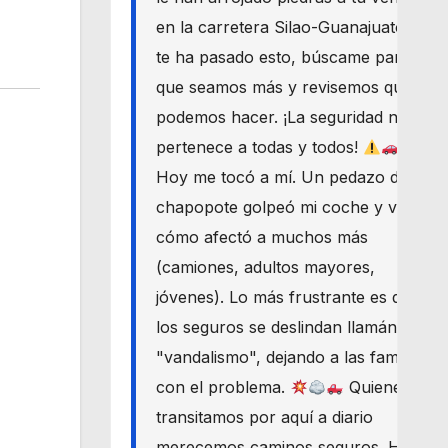
en la carretera Silao-Guanajuato? Si
te ha pasado esto, búscame para
que seamos más y revisemos qué
podemos hacer. ¡La seguridad nos
pertenece a todas y todos!
Hoy me tocó a mí. Un pedazo de
chapopote golpeó mi coche y vi
cómo afectó a muchos más
(camiones, adultos mayores,
jóvenes). Lo más frustrante es que
los seguros se deslindan llamándolo
"vandalismo", dejando a las familias
con el problema.
Quienes
transitamos por aquí a diario
merecemos caminos seguros. Haré