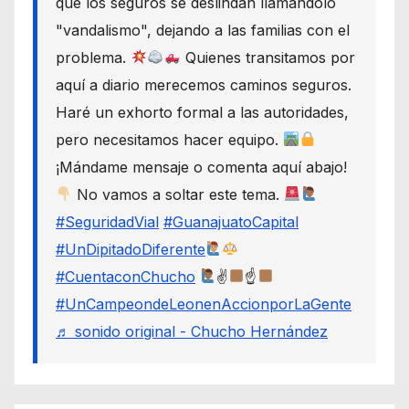
que los seguros se deslindan llamándolo
"vandalismo", dejando a las familias con el
problema.
Quienes transitamos por
aquí a diario merecemos caminos seguros.
Haré un exhorto formal a las autoridades,
pero necesitamos hacer equipo.
¡Mándame mensaje o comenta aquí abajo!
No vamos a soltar este tema.
#SeguridadVial
#GuanajuatoCapital
#UnDipitadoDiferente
#CuentaconChucho
✌
☝
#UnCampeondeLeonenAccionporLaGente
♬ sonido original - Chucho Hernández