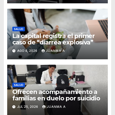
el noviazgo
SALUD
La capital registra el primer
caso de “diarrea explosiva”
AGO 4, 2026
JUANMA A
SALUD
Ofrecen acompañamiento a
familias en duelo por suicidio
JUL 25, 2026
JUANMA A