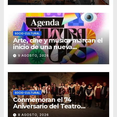
Callejón del Ruido
SOCIO-CULTURAL
Arte, cine y música marcan el
inicio de una nueva
temporada cultural en la UG
9 AGOSTO, 2026
SOCIO-CULTURAL
Conmemoran el 74
Aniversario del Teatro
Universitario con una
8 AGOSTO, 2026