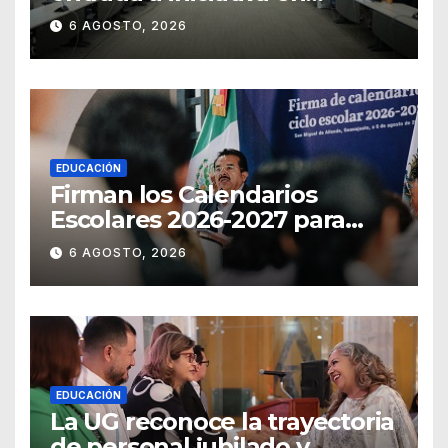
materia notarial
6 AGOSTO, 2026
EDUCACIÓN
Firman los Calendarios
Escolares 2026-2027 para
Guanajuato
6 AGOSTO, 2026
EDUCACIÓN
La UG reconoce la trayectoria
de personal jubilado y