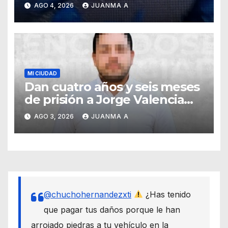
auxilio de capitalinos ante
AGO 4, 2026
JUANMA A
fuerte lluvia
MI CIUDAD
Dan cuatro años y seis meses
de prisión a Jorge Valencia
Gallo por el delito de cohecho
AGO 3, 2026
JUANMA A
@chuchohernandezxti
¿Has tenido
que pagar tus daños porque le han
arrojado piedras a tu vehículo en la