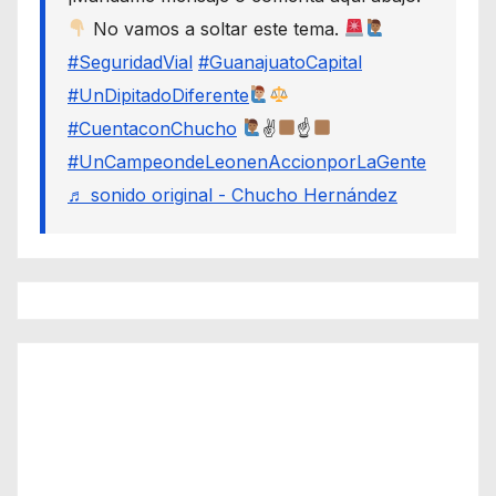
No vamos a soltar este tema.
#SeguridadVial
#GuanajuatoCapital
#UnDipitadoDiferente
#CuentaconChucho
✌
☝
#UnCampeondeLeonenAccionporLaGente
♬ sonido original - Chucho Hernández