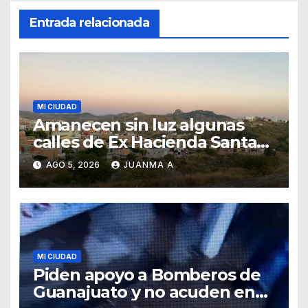
Entrada relacionada
MI CIUDAD
Amanecen sin luz algunas
calles de Ex Hacienda Santa
Teresa
AGO 5, 2026
JUANMA A
MI CIUDAD
Piden apoyo a Bomberos de
Guanajuato y no acuden en