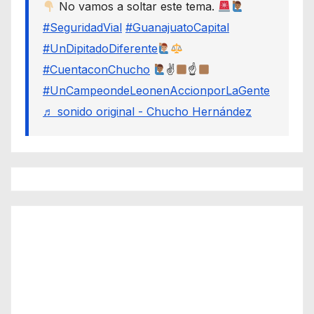
No vamos a soltar este tema.
#SeguridadVial
#GuanajuatoCapital
#UnDipitadoDiferente
#CuentaconChucho
✌
☝
#UnCampeondeLeonenAccionporLaGente
♬ sonido original - Chucho Hernández