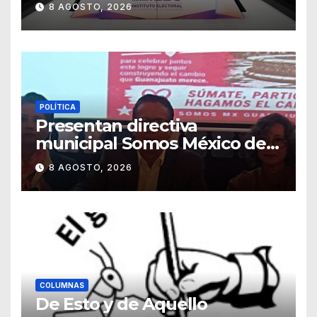
sancionadores
8 AGOSTO, 2026
POLÍTICA
Presentan directiva
municipal Somos México de
Guanajuato
8 AGOSTO, 2026
COLUMNAS
De Esto y de Aquello