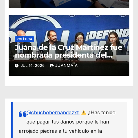
POLÍTICA
Juana de la Cruz Martínez fue
nombrada presidenta del
PAN en Guanajuato
JUL 14, 2026
JUANMA A
@chuchohernandezxti
¿Has tenido
que pagar tus daños porque le han
arrojado piedras a tu vehículo en la