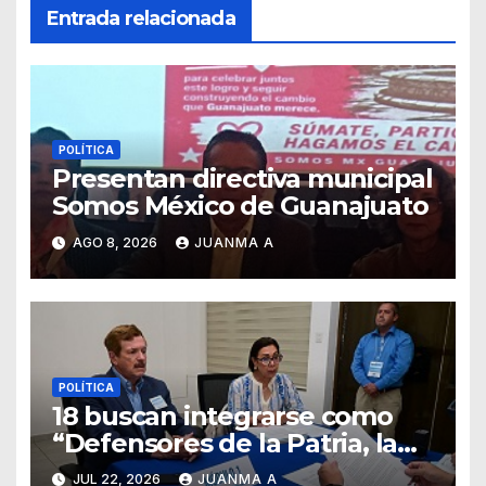
Entrada relacionada
POLÍTICA
Presentan directiva municipal
Somos México de Guanajuato
AGO 8, 2026
JUANMA A
POLÍTICA
18 buscan integrarse como
“Defensores de la Patria, la
Familia y la Libertad”
JUL 22, 2026
JUANMA A