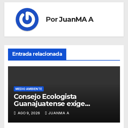
Por
JuanMA A
Entrada relacionada
MEDIO AMBIENTE
Consejo Ecologista
Guanajuatense exige
investigar y sancionar los
AGO 9, 2026
JUANMA A
daños por tala de vegetación