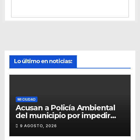
Lo último en noticias:
MI CIUDAD
Acusan a Policía Ambiental
del municipio por impedir
resguardo de cachorros
9 AGOSTO, 2026