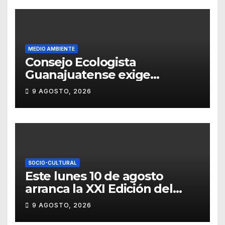
MEDIO AMBIENTE
Consejo Ecologista
Guanajuatense exige
investigar y sancionar los
9 AGOSTO, 2026
daños por tala de vegetación
SOCIO-CULTURAL
Este lunes 10 de agosto
arranca la XXI Edición del
Festival Internacional
9 AGOSTO, 2026
Callejón del Ruido