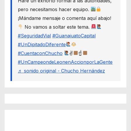
Haré un exhorto formal a las autoridades,
pero necesitamos hacer equipo.
¡Mándame mensaje o comenta aquí abajo!
No vamos a soltar este tema.
#SeguridadVial
#GuanajuatoCapital
#UnDipitadoDiferente
#CuentaconChucho
✌
☝
#UnCampeondeLeonenAccionporLaGente
♬ sonido original - Chucho Hernández