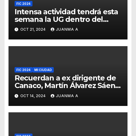
FIC 2024
Intensa actividad tendrá esta
semana la UG dentro del
programa del FIC
OCT 21, 2024
JUANMA A
FIC 2024
MI CIUDAD
Recuerdan a ex dirigente de
Canaco, Martín Álvarez Sáenz
al iniciar el FIC
OCT 14, 2024
JUANMA A