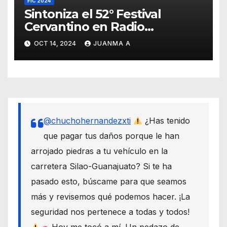
FIC 2024
Sintoniza el 52° Festival
Cervantino en Radio
Universidad de Guanajuato
OCT 14, 2024
JUANMA A
@chuchohernandezxti
¿Has tenido
que pagar tus daños porque le han
arrojado piedras a tu vehículo en la
carretera Silao-Guanajuato? Si te ha
pasado esto, búscame para que seamos
más y revisemos qué podemos hacer. ¡La
seguridad nos pertenece a todas y todos!