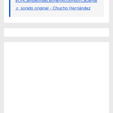
#UnCampeondeLeonenAccionporLaGente
♬ sonido original - Chucho Hernández