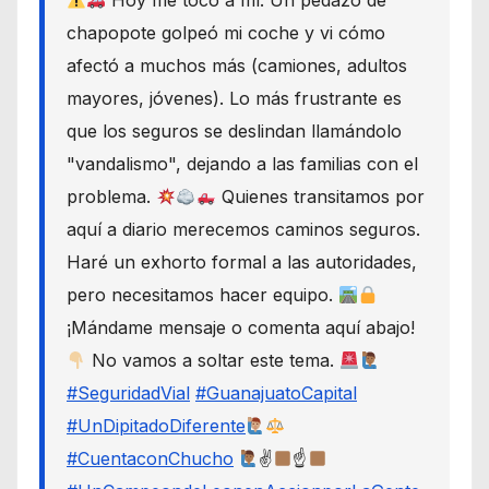
Hoy me tocó a mí. Un pedazo de
chapopote golpeó mi coche y vi cómo
afectó a muchos más (camiones, adultos
mayores, jóvenes). Lo más frustrante es
que los seguros se deslindan llamándolo
"vandalismo", dejando a las familias con el
problema.
Quienes transitamos por
aquí a diario merecemos caminos seguros.
Haré un exhorto formal a las autoridades,
pero necesitamos hacer equipo.
¡Mándame mensaje o comenta aquí abajo!
No vamos a soltar este tema.
#SeguridadVial
#GuanajuatoCapital
#UnDipitadoDiferente
#CuentaconChucho
✌
☝