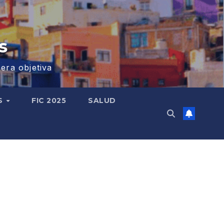
s
era objetiva
S
FIC 2025
SALUD