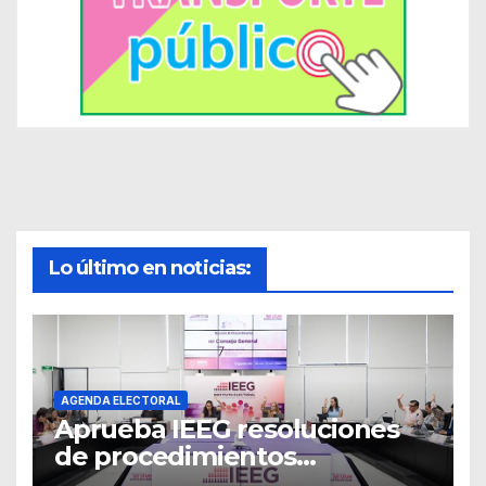
Lo último en noticias:
AGENDA ELECTORAL
Aprueba IEEG resoluciones
de procedimientos
sancionadores