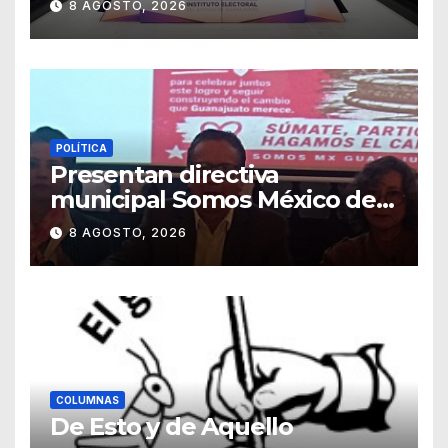
8 AGOSTO, 2026
POLÍTICA
Presentan directiva
municipal Somos México de
Guanajuato
8 AGOSTO, 2026
COLUMNAS
De Esto y de Aquello