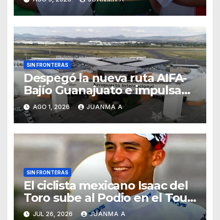
Centroamericanos
SIN FRONTERAS
Despegó la nueva ruta AIFA-
Bajío Guanajuato e impulsa
su conectividad aérea
AGO 1, 2026
JUANMA A
nacional
SIN FRONTERAS
El ciclista mexicano Isaac del
Toro sube al Podio en el Tour
de France
JUL 26, 2026
JUANMA A