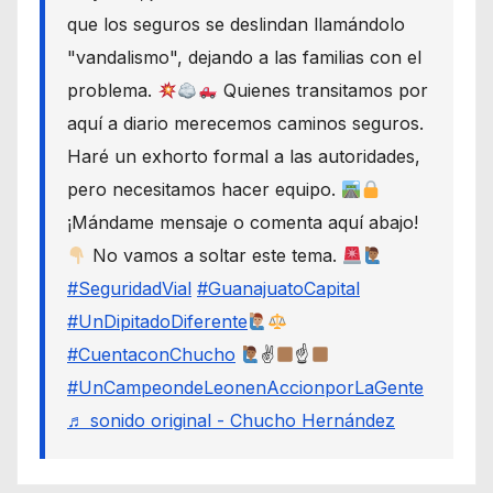
que los seguros se deslindan llamándolo
"vandalismo", dejando a las familias con el
problema.
Quienes transitamos por
aquí a diario merecemos caminos seguros.
Haré un exhorto formal a las autoridades,
pero necesitamos hacer equipo.
¡Mándame mensaje o comenta aquí abajo!
No vamos a soltar este tema.
#SeguridadVial
#GuanajuatoCapital
#UnDipitadoDiferente
#CuentaconChucho
✌
☝
#UnCampeondeLeonenAccionporLaGente
♬ sonido original - Chucho Hernández