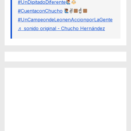
#UnDipitadoDiferente
#CuentaconChucho
✌
☝
#UnCampeondeLeonenAccionporLaGente
♬ sonido original - Chucho Hernández