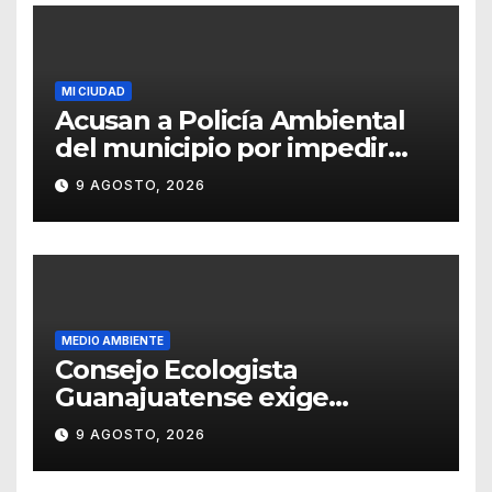
MI CIUDAD
Acusan a Policía Ambiental
del municipio por impedir
resguardo de cachorros
9 AGOSTO, 2026
MEDIO AMBIENTE
Consejo Ecologista
Guanajuatense exige
investigar y sancionar los
9 AGOSTO, 2026
daños por tala de vegetación