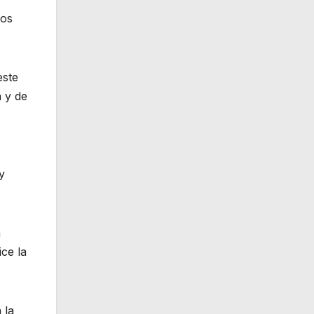
sos
este
n y de
y
a
ice la
 la