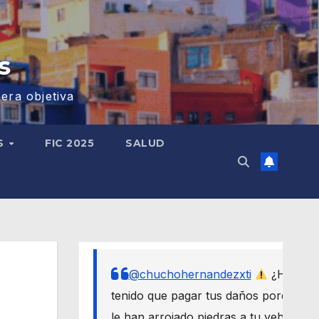
s
era objetiva
S
FIC 2025
SALUD
@chuchohernandezxti
¿Has
tenido que pagar tus daños porque
le han arrojado piedras a tu vehículo