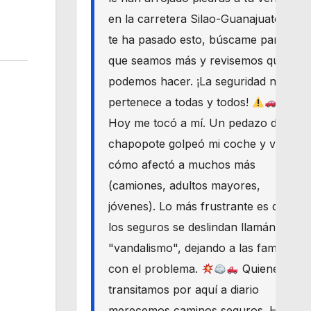
en la carretera Silao-Guanajuato? Si
te ha pasado esto, búscame para
que seamos más y revisemos qué
podemos hacer. ¡La seguridad nos
pertenece a todas y todos!
Hoy me tocó a mí. Un pedazo de
chapopote golpeó mi coche y vi
cómo afectó a muchos más
(camiones, adultos mayores,
jóvenes). Lo más frustrante es que
los seguros se deslindan llamándolo
"vandalismo", dejando a las familias
con el problema.
Quienes
transitamos por aquí a diario
merecemos caminos seguros. Haré