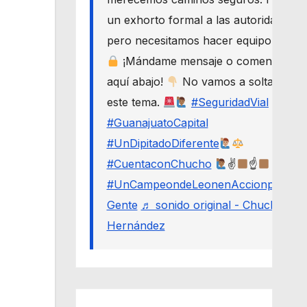
un exhorto formal a las autoridades,
pero necesitamos hacer equipo.
¡Mándame mensaje o comenta
aquí abajo!
No vamos a soltar
este tema.
#SeguridadVial
#GuanajuatoCapital
#UnDipitadoDiferente
#CuentaconChucho
✌
☝
#UnCampeondeLeonenAccionporLa
Gente
♬ sonido original - Chucho
Hernández