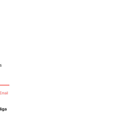
s
Email
diga