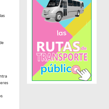
las
de
ntra
jeres
os