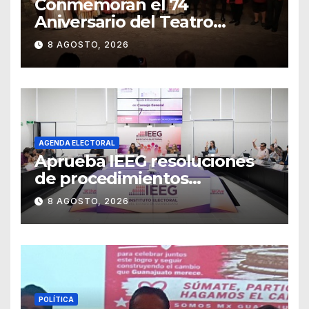
Conmemoran el 74
Aniversario del Teatro
Universitario con una
8 AGOSTO, 2026
representación del
“Retablillo jovial”
AGENDA ELECTORAL
Aprueba IEEG resoluciones
de procedimientos
sancionadores
8 AGOSTO, 2026
POLÍTICA