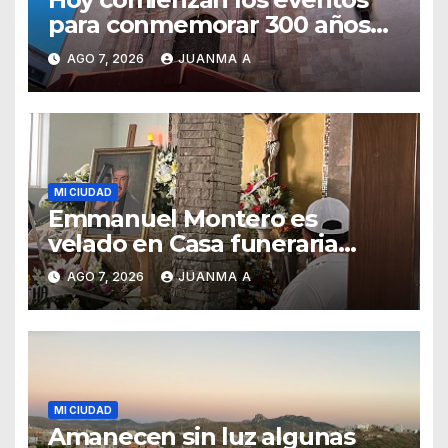
para conmemorar 300 años
del templo de San Roque
AGO 7, 2026
JUANMA A
MI CIUDAD
Emmanuel Montero es
velado en Casa funeraria
Forasté
AGO 7, 2026
JUANMA A
MI CIUDAD
Amanecen sin luz algunas