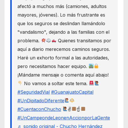
afectó a muchos más (camiones, adultos
mayores, jóvenes). Lo más frustrante es
que los seguros se deslindan llamándolo
"vandalismo", dejando a las familias con el
problema.
Quienes transitamos por
aquí a diario merecemos caminos seguros.
Haré un exhorto formal a las autoridades,
pero necesitamos hacer equipo.
¡Mándame mensaje o comenta aquí abajo!
No vamos a soltar este tema.
#SeguridadVial
#GuanajuatoCapital
#UnDipitadoDiferente
#CuentaconChucho
✌
☝
#UnCampeondeLeonenAccionporLaGente
♬ sonido original - Chucho Hernández