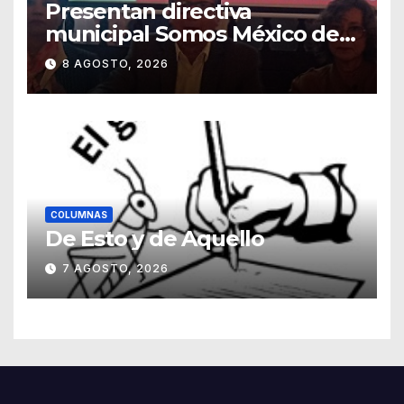
Presentan directiva
municipal Somos México de
Guanajuato
8 AGOSTO, 2026
COLUMNAS
De Esto y de Aquello
7 AGOSTO, 2026