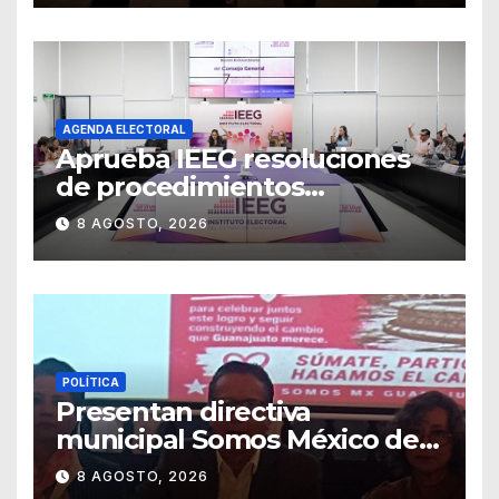
“Retablillo jovial”
AGENDA ELECTORAL
Aprueba IEEG resoluciones
de procedimientos
sancionadores
8 AGOSTO, 2026
POLÍTICA
Presentan directiva
municipal Somos México de
Guanajuato
8 AGOSTO, 2026