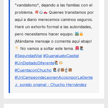
"vandalismo", dejando a las familias con el
problema.
Quienes transitamos por
aquí a diario merecemos caminos seguros.
Haré un exhorto formal a las autoridades,
pero necesitamos hacer equipo.
¡Mándame mensaje o comenta aquí abajo!
No vamos a soltar este tema.
#SeguridadVial
#GuanajuatoCapital
#UnDipitadoDiferente
#CuentaconChucho
✌
☝
#UnCampeondeLeonenAccionporLaGente
♬ sonido original - Chucho Hernández