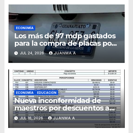
ECONOMÍA
Los más de 97 mdp gastados
para la compra de placas por
el Estado pudieron ejercerse
JUL 24, 2026
JUANMA A
a otras prioridades
ECONOMÍA
EDUCACIÓN
Nueva inconformidad de
maestros por descuentos a
sus sueldos
JUL 16, 2026
JUANMA A