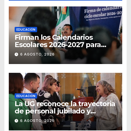
EDUCACIÓN
Firman los Calendarios
Escolares 2026-2027 para
Guanajuato
6 AGOSTO, 2026
EDUCACIÓN
La UG reconoce la trayectoria
de personal jubilado y
agradece su legado
6 AGOSTO, 2026