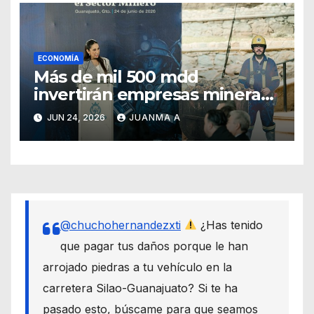
ECONOMÍA
Más de mil 500 mdd
invertirán empresas mineras
en Guanajuato
JUN 24, 2026
JUANMA A
@chuchohernandezxti
¿Has tenido
que pagar tus daños porque le han
arrojado piedras a tu vehículo en la
carretera Silao-Guanajuato? Si te ha
pasado esto, búscame para que seamos