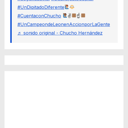
#UnDipitadoDiferente
#CuentaconChucho
✌
☝
#UnCampeondeLeonenAccionporLaGente
♬ sonido original - Chucho Hernández