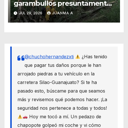
garambullos presuntamente
talados por carrera atlética en
JUL 29, 2026
JUANMA A
la capital
@chuchohernandezxti
¿Has tenido
que pagar tus daños porque le han
arrojado piedras a tu vehículo en la
carretera Silao-Guanajuato? Si te ha
pasado esto, búscame para que seamos
más y revisemos qué podemos hacer. ¡La
seguridad nos pertenece a todas y todos!
Hoy me tocó a mí. Un pedazo de
chapopote golpeó mi coche y vi cómo