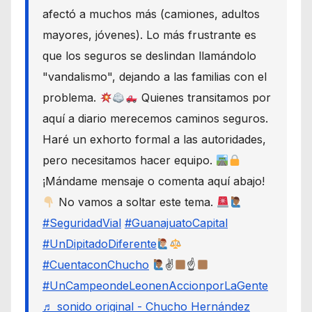
afectó a muchos más (camiones, adultos
mayores, jóvenes). Lo más frustrante es
que los seguros se deslindan llamándolo
"vandalismo", dejando a las familias con el
problema.
Quienes transitamos por
aquí a diario merecemos caminos seguros.
Haré un exhorto formal a las autoridades,
pero necesitamos hacer equipo.
¡Mándame mensaje o comenta aquí abajo!
No vamos a soltar este tema.
#SeguridadVial
#GuanajuatoCapital
#UnDipitadoDiferente
#CuentaconChucho
✌
☝
#UnCampeondeLeonenAccionporLaGente
♬ sonido original - Chucho Hernández