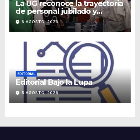
La UG reconoce la trayectoria
de personal jubilado y
agradece su legado
6 AGOSTO, 2026
EDITORIAL
Editorial Bajo la Lupa
5 AGOSTO, 2026