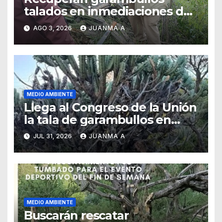
talados en inmediaciones de
la Garrapata
AGO 3, 2026
JUANMA A
MEDIO AMBIENTE
Llega al Congreso de la Unión
la tala de garambullos en
Guanajuato capital
JUL 31, 2026
JUANMA A
MEDIO AMBIENTE
Buscarán rescatar