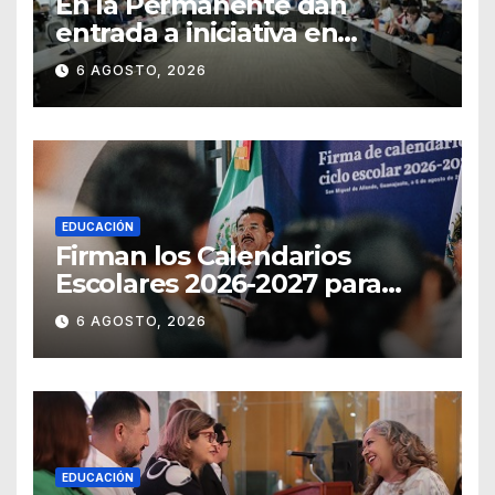
En la Permanente dan
entrada a iniciativa en
materia notarial
6 AGOSTO, 2026
EDUCACIÓN
Firman los Calendarios
Escolares 2026-2027 para
Guanajuato
6 AGOSTO, 2026
EDUCACIÓN