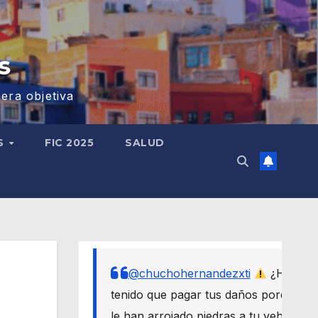
s
era objetiva
S
FIC 2025
SALUD
@chuchohernandezxti
¿Has
tenido que pagar tus daños porque
le han arrojado piedras a tu vehículo