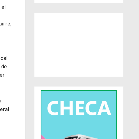
 el
irre,
ocal
 de
ser
e
eral