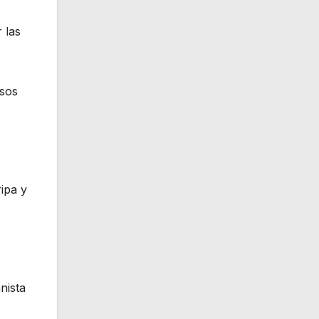
 las
asos
ipa y
nista