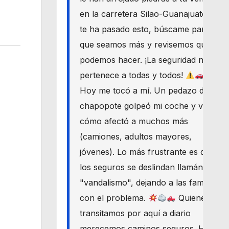
en la carretera Silao-Guanajuato? Si
te ha pasado esto, búscame para
que seamos más y revisemos qué
podemos hacer. ¡La seguridad nos
pertenece a todas y todos!
Hoy me tocó a mí. Un pedazo de
chapopote golpeó mi coche y vi
cómo afectó a muchos más
(camiones, adultos mayores,
jóvenes). Lo más frustrante es que
los seguros se deslindan llamándolo
"vandalismo", dejando a las familias
con el problema.
Quienes
transitamos por aquí a diario
merecemos caminos seguros. Haré