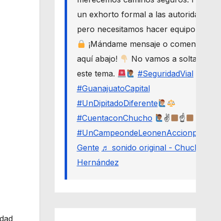
un exhorto formal a las autoridades,
pero necesitamos hacer equipo.
¡Mándame mensaje o comenta
aquí abajo!
No vamos a soltar
este tema.
#SeguridadVial
#GuanajuatoCapital
#UnDipitadoDiferente
#CuentaconChucho
✌
☝
#UnCampeondeLeonenAccionporLa
Gente
♬ sonido original - Chucho
Hernández
idad