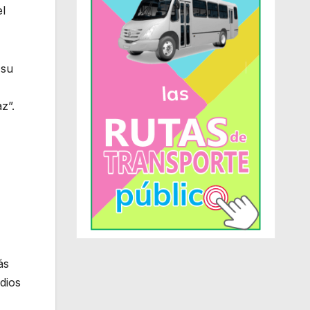
el
 su
z”.
ás
dios