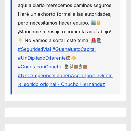
aquí a diario merecemos caminos seguros.
Haré un exhorto formal a las autoridades,
pero necesitamos hacer equipo.
¡Mándame mensaje o comenta aquí abajo!
No vamos a soltar este tema.
#SeguridadVial
#GuanajuatoCapital
#UnDipitadoDiferente
#CuentaconChucho
✌
☝
#UnCampeondeLeonenAccionporLaGente
♬ sonido original - Chucho Hernández