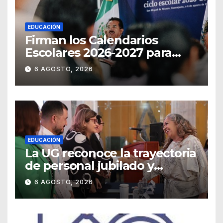
EDUCACIÓN
Firman los Calendarios
Escolares 2026-2027 para
Guanajuato
6 AGOSTO, 2026
EDUCACIÓN
La UG reconoce la trayectoria
de personal jubilado y
agradece su legado
6 AGOSTO, 2026