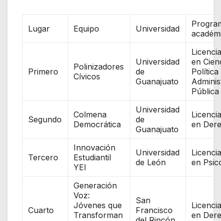
Progra
Lugar
Equipo
Universidad
académ
Licenci
Universidad
en Cien
Polinizadores
Primero
de
Política
Cívicos
Guanajuato
Adminis
Pública
Universidad
Colmena
Licenci
Segundo
de
Democrática
en Der
Guanajuato
Innovación
Universidad
Licenci
Tercero
Estudiantil
de León
en Psic
YEI
Generación
Voz:
San
Jóvenes que
Licenci
Cuarto
Francisco
Transforman
en Der
del Rincón