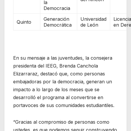
la
Democracia
Generación
Universidad
Licenci
Quinto
Democrática
de León
en Der
En su mensaje a las juventudes, la consejera
presidenta del IEEG, Brenda Canchola
Elizarraraz, destacó que, como personas
embajadoras por la democracia, generan un
impacto a lo largo de los meses que se
desarrolló el programa al convertirse en
portavoces de sus comunidades estudiantiles.
“Gracias al compromiso de personas como
ustedes, es que podemos seguir construyendo