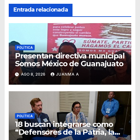
Entrada relacionada
POLÍTICA
Presentan directiva municipal
Somos México de Guanajuato
AGO 8, 2026
JUANMA A
POLÍTICA
18 buscan integrarse como
“Defensores de la Patria, la
Familia y la Libertad”