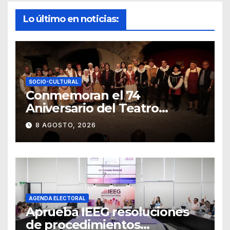
Lo último en noticias:
SOCIO-CULTURAL
Conmemoran el 74
Aniversario del Teatro
Universitario con una
8 AGOSTO, 2026
representación del
“Retablillo jovial”
AGENDA ELECTORAL
Aprueba IEEG resoluciones
de procedimientos