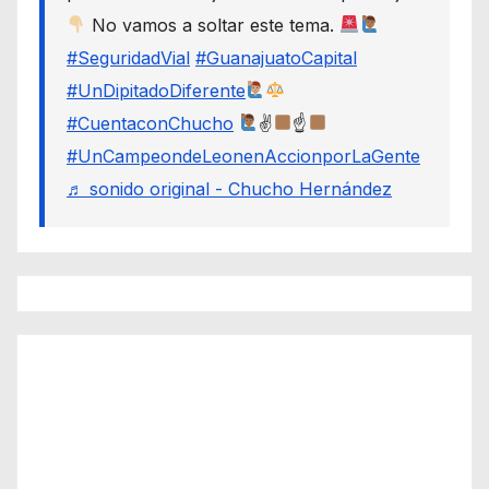
No vamos a soltar este tema.
#SeguridadVial
#GuanajuatoCapital
#UnDipitadoDiferente
#CuentaconChucho
✌
☝
#UnCampeondeLeonenAccionporLaGente
♬ sonido original - Chucho Hernández