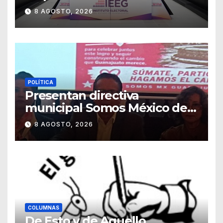
sancionadores
8 AGOSTO, 2026
POLÍTICA
Presentan directiva
municipal Somos México de
Guanajuato
8 AGOSTO, 2026
COLUMNAS
De Esto y de Aquello