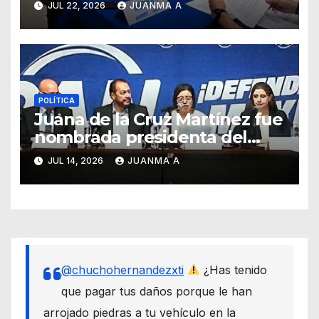
JUL 22, 2026
JUANMA A
POLÍTICA
Juana de la Cruz Martínez fue
nombrada presidenta del
PAN en Guanajuato
JUL 14, 2026
JUANMA A
@chuchohernandezxti
¿Has tenido
que pagar tus daños porque le han
arrojado piedras a tu vehículo en la