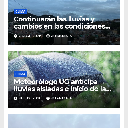
CLIMA
Continuarán las lluvias y
cambios en las condiciones
del tiempo
AGO 4, 2026
JUANMA A
CLIMA
Meteorólogo UG anticipa
lluvias aisladas e inicio de la
canícula para finales de julio
JUL 13, 2026
JUANMA A