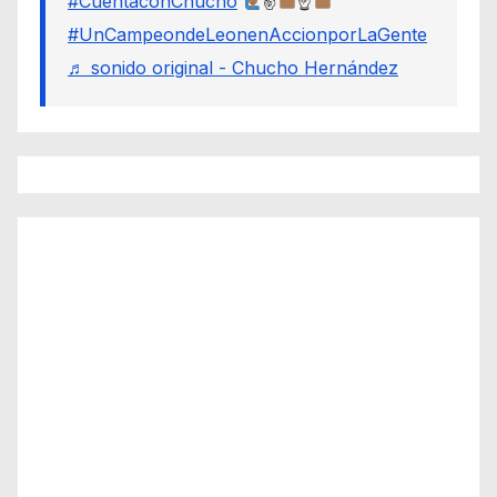
#CuentaconChucho
✌
☝
#UnCampeondeLeonenAccionporLaGente
♬ sonido original - Chucho Hernández