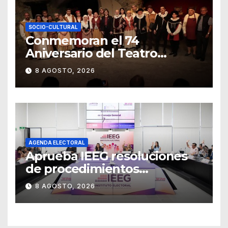
SOCIO-CULTURAL
Conmemoran el 74
Aniversario del Teatro
Universitario con una
8 AGOSTO, 2026
representación del
“Retablillo jovial”
AGENDA ELECTORAL
Aprueba IEEG resoluciones
de procedimientos
sancionadores
8 AGOSTO, 2026