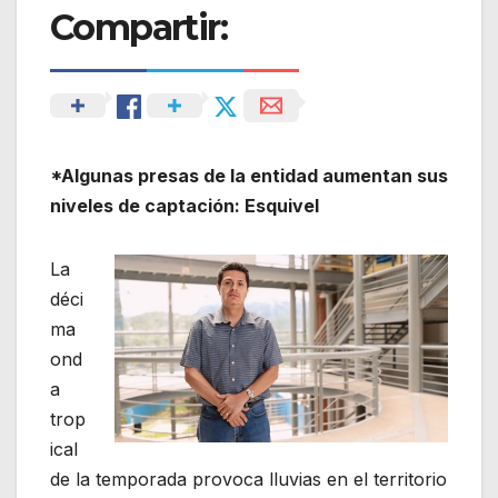
Compartir:
*Algunas presas de la entidad aumentan sus
niveles de captación: Esquivel
La
déci
ma
ond
a
trop
ical
de la temporada provoca lluvias en el territorio