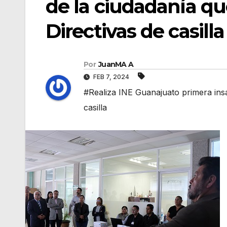
de la ciudadanía qu
Directivas de casilla
Por
JuanMA A
FEB 7, 2024
#Realiza INE Guanajuato primera insa
casilla