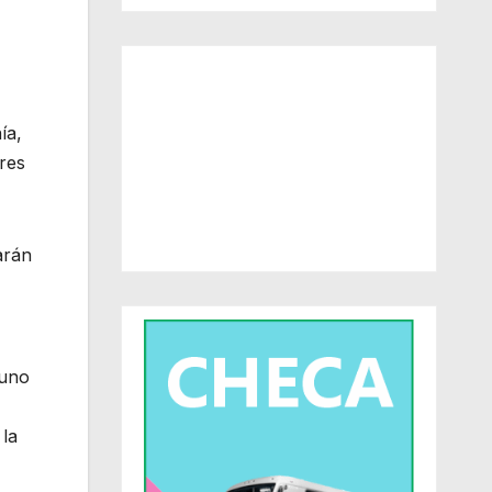
ía,
ores
arán
guno
 la