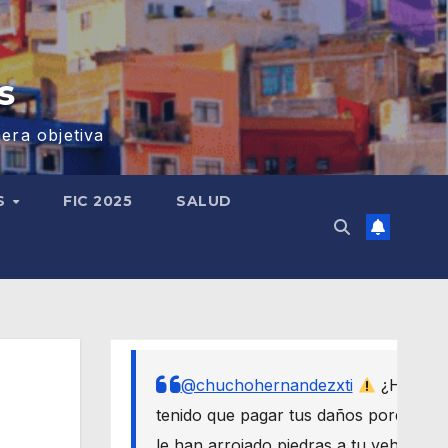
s
era objetiva
S
FIC 2025
SALUD
@chuchohernandezxti
¿Has
tenido que pagar tus daños porque
le han arrojado piedras a tu vehículo