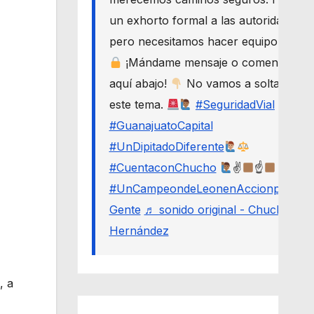
un exhorto formal a las autoridades,
pero necesitamos hacer equipo.
¡Mándame mensaje o comenta
aquí abajo!
No vamos a soltar
este tema.
#SeguridadVial
#GuanajuatoCapital
#UnDipitadoDiferente
#CuentaconChucho
✌
☝
#UnCampeondeLeonenAccionporLa
Gente
♬ sonido original - Chucho
Hernández
, a