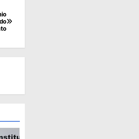
nio
ado
ato