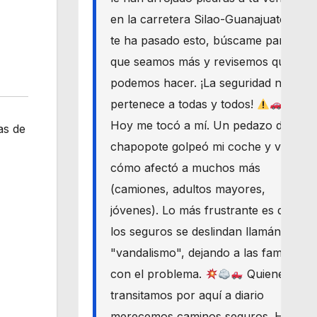
en la carretera Silao-Guanajuato? Si
te ha pasado esto, búscame para
que seamos más y revisemos qué
podemos hacer. ¡La seguridad nos
pertenece a todas y todos!
Hoy me tocó a mí. Un pedazo de
as de
chapopote golpeó mi coche y vi
cómo afectó a muchos más
(camiones, adultos mayores,
jóvenes). Lo más frustrante es que
los seguros se deslindan llamándolo
"vandalismo", dejando a las familias
con el problema.
Quienes
transitamos por aquí a diario
merecemos caminos seguros. Haré