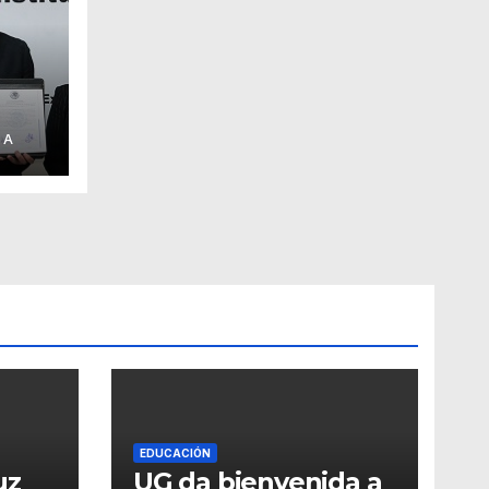
 A
de
EDUCACIÓN
uz
UG da bienvenida a