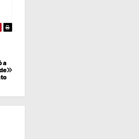
ó a
 de
to