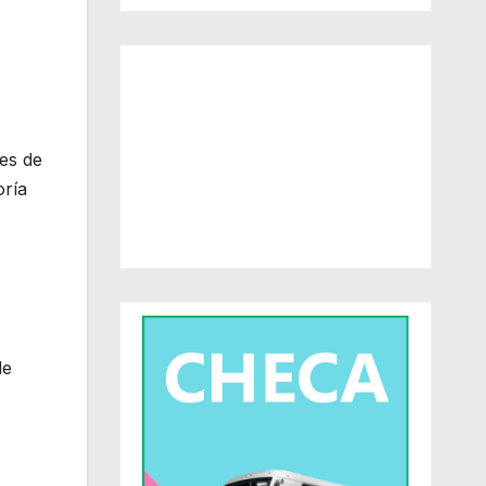
es de
oría
de