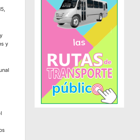
15,
 y
es y
unal
l
os