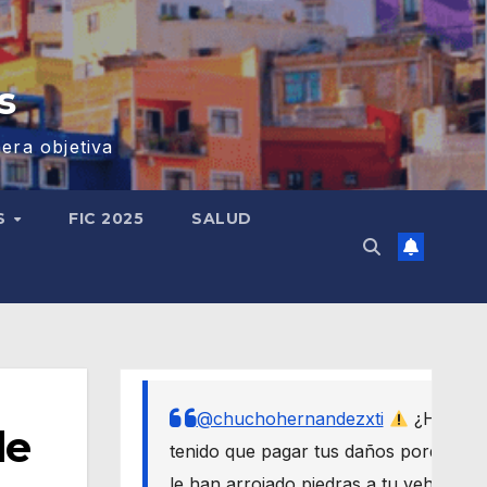
s
era objetiva
S
FIC 2025
SALUD
@chuchohernandezxti
¿Has
de
tenido que pagar tus daños porque
le han arrojado piedras a tu vehículo