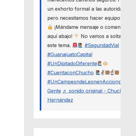
un exhorto formal a las autoridades,
pero necesitamos hacer equipo.
¡Mándame mensaje o comenta
aquí abajo!
No vamos a soltar
este tema.
#SeguridadVial
#GuanajuatoCapital
#UnDipitadoDiferente
#CuentaconChucho
✌
☝
#UnCampeondeLeonenAccionporLa
Gente
♬ sonido original - Chucho
Hernández