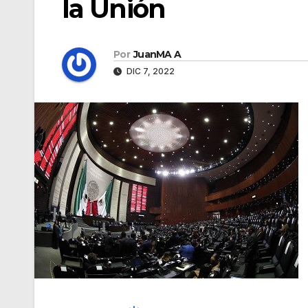
la Unión
Por
JuanMA A
DIC 7, 2022