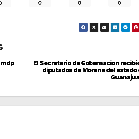
0
0
0
0
s
5 mdp
El Secretario de Gobernación recibi
diputados de Morena del estado
Guanajua