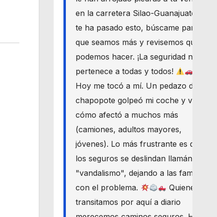
en la carretera Silao-Guanajuato? Si
te ha pasado esto, búscame para
que seamos más y revisemos qué
podemos hacer. ¡La seguridad nos
pertenece a todas y todos!
Hoy me tocó a mí. Un pedazo de
chapopote golpeó mi coche y vi
cómo afectó a muchos más
(camiones, adultos mayores,
jóvenes). Lo más frustrante es que
los seguros se deslindan llamándolo
"vandalismo", dejando a las familias
con el problema.
Quienes
transitamos por aquí a diario
merecemos caminos seguros. Haré