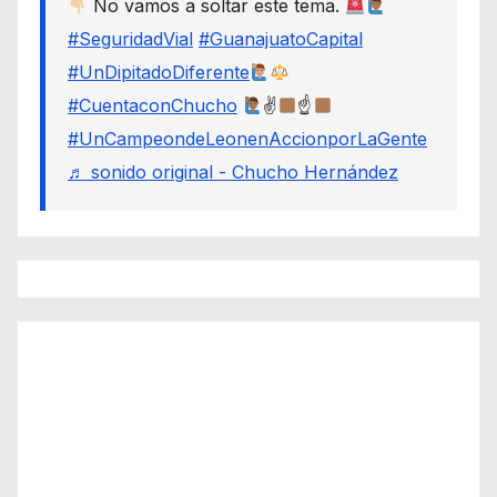
No vamos a soltar este tema.
#SeguridadVial
#GuanajuatoCapital
#UnDipitadoDiferente
#CuentaconChucho
✌
☝
#UnCampeondeLeonenAccionporLaGente
♬ sonido original - Chucho Hernández