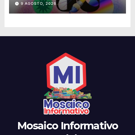
temporada cultural en la UG
9 AGOSTO, 2026
Mosaico Informativo