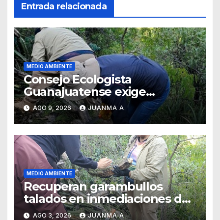
Entrada relacionada
MEDIO AMBIENTE
Consejo Ecologista
Guanajuatense exige
investigar y sancionar los
AGO 9, 2026
JUANMA A
daños por tala de vegetación
MEDIO AMBIENTE
Recuperan garambullos
talados en inmediaciones de
la Garrapata
AGO 3, 2026
JUANMA A