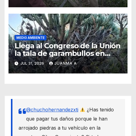
MEDIO AMBIENTE
Llega al Congreso de la Unión
la tala de garambullos en
Guanajuato capital
JUL 31, 2026
JUANMA A
@chuchohernandezxti
¿Has tenido
que pagar tus daños porque le han
arrojado piedras a tu vehículo en la