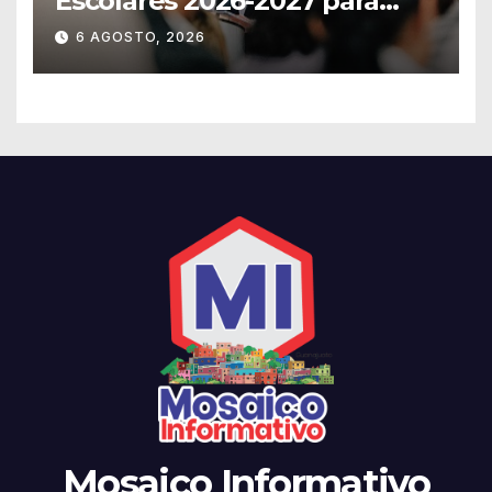
Escolares 2026-2027 para
Guanajuato
6 AGOSTO, 2026
Mosaico Informativo