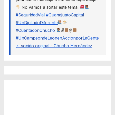
No vamos a soltar este tema.
#SeguridadVial
#GuanajuatoCapital
#UnDipitadoDiferente
#CuentaconChucho
✌
☝
#UnCampeondeLeonenAccionporLaGente
♬ sonido original - Chucho Hernández