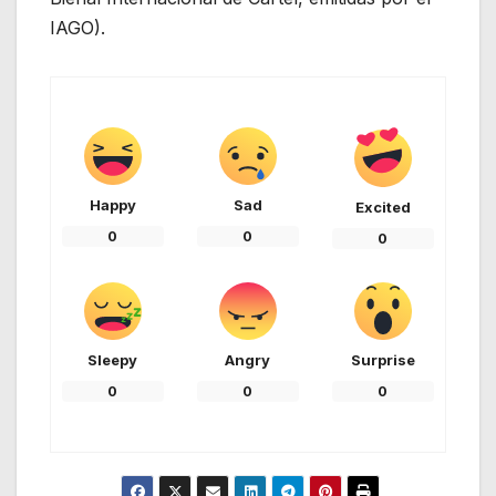
IAGO).
Happy
Sad
Excited
0
0
0
Sleepy
Angry
Surprise
0
0
0