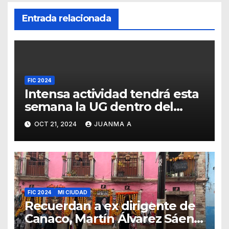
Entrada relacionada
FIC 2024
Intensa actividad tendrá esta
semana la UG dentro del
programa del FIC
OCT 21, 2024
JUANMA A
FIC 2024
MI CIUDAD
Recuerdan a ex dirigente de
Canaco, Martín Álvarez Sáenz