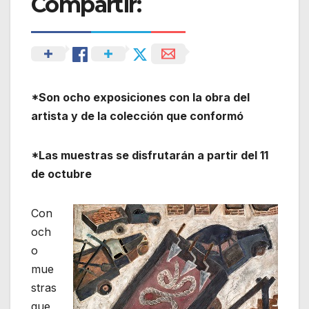
Compartir:
*Son ocho exposiciones con la obra del
artista y de la colección que conformó
*Las muestras se disfrutarán a partir del 11
de octubre
Con
och
o
mue
stras
que