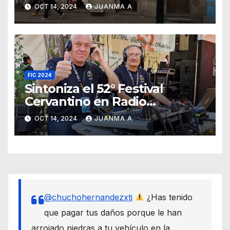
al iniciar el FIC
OCT 14, 2024
JUANMA A
FIC 2024
Sintoniza el 52° Festival
Cervantino en Radio
Universidad de Guanajuato
OCT 14, 2024
JUANMA A
@chuchohernandezxti
¿Has tenido
que pagar tus daños porque le han
arrojado piedras a tu vehículo en la