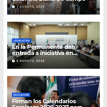
7 AGOSTO, 2026
LEGISLATIVO
En la Permanente dan
entrada a iniciativa en
materia notarial
6 AGOSTO, 2026
EDUCACIÓN
Firman los Calendarios