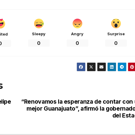
Sleepy
Angry
Surprise
ited
0
0
0
0
s
elipe
“Renovamos la esperanza de contar con
mejor Guanajuato”, afirmó la gobernad
del Est