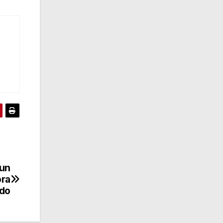
 un
ora
ado