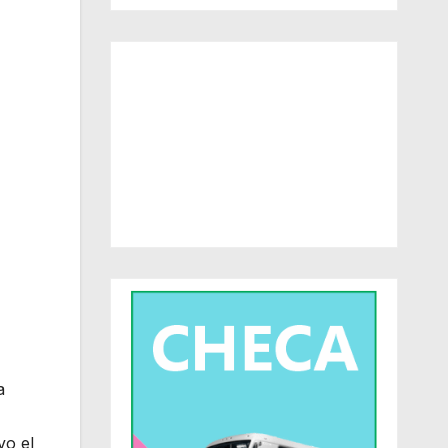
a
vo el