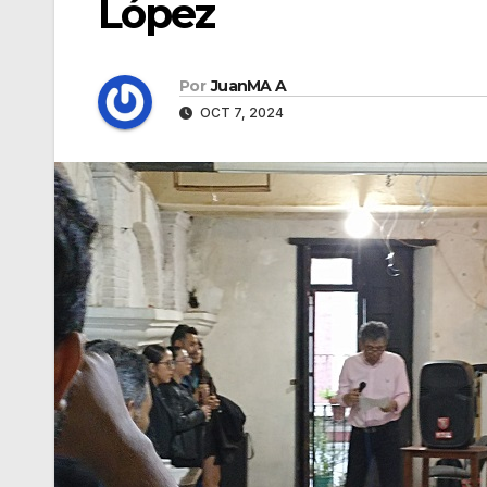
López
Por
JuanMA A
OCT 7, 2024