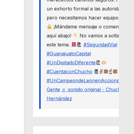
un exhorto formal a las autoridades,
pero necesitamos hacer equipo.
¡Mándame mensaje o comenta
aquí abajo!
No vamos a soltar
este tema.
#SeguridadVial
#GuanajuatoCapital
#UnDipitadoDiferente
#CuentaconChucho
✌
☝
#UnCampeondeLeonenAccionporLa
Gente
♬ sonido original - Chucho
Hernández