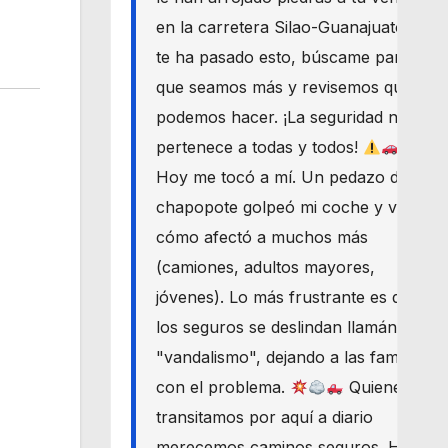
en la carretera Silao-Guanajuato? Si
te ha pasado esto, búscame para
que seamos más y revisemos qué
podemos hacer. ¡La seguridad nos
pertenece a todas y todos!
Hoy me tocó a mí. Un pedazo de
chapopote golpeó mi coche y vi
cómo afectó a muchos más
(camiones, adultos mayores,
jóvenes). Lo más frustrante es que
los seguros se deslindan llamándolo
"vandalismo", dejando a las familias
con el problema.
Quienes
transitamos por aquí a diario
merecemos caminos seguros. Haré