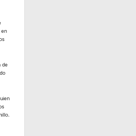
é
 en
os
a de
ndo
quien
os
llo.