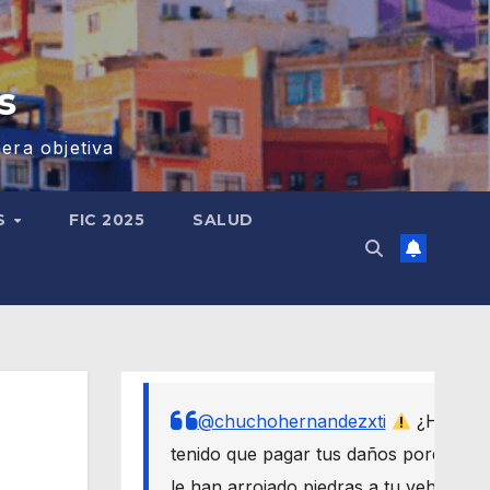
s
era objetiva
S
FIC 2025
SALUD
@chuchohernandezxti
¿Has
tenido que pagar tus daños porque
le han arrojado piedras a tu vehículo