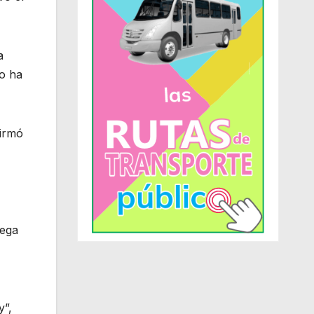
a
no ha
firmó
lega
y”,