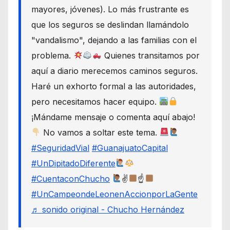
mayores, jóvenes). Lo más frustrante es
que los seguros se deslindan llamándolo
"vandalismo", dejando a las familias con el
problema.
Quienes transitamos por
aquí a diario merecemos caminos seguros.
Haré un exhorto formal a las autoridades,
pero necesitamos hacer equipo.
¡Mándame mensaje o comenta aquí abajo!
No vamos a soltar este tema.
#SeguridadVial
#GuanajuatoCapital
#UnDipitadoDiferente
#CuentaconChucho
✌
☝
#UnCampeondeLeonenAccionporLaGente
♬ sonido original - Chucho Hernández