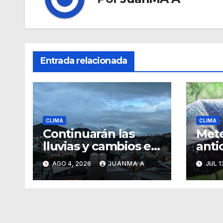
Entrada relacionada
CLIMA
CLIMA
Continuarán las
Met
lluvias y cambios en
antic
las condiciones del
aisl
AGO 4, 2026
JUANMA A
JUL 1
tiempo
la c
final