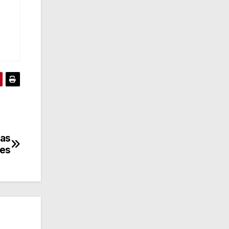
das
tes