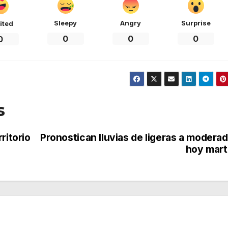
Sleepy
Angry
Surprise
ited
0
0
0
0
s
ritorio
Pronostican lluvias de ligeras a modera
hoy mar