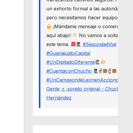
un exhorto formal a las autoridades,
pero necesitamos hacer equipo.
¡Mándame mensaje o comenta
aquí abajo!
No vamos a soltar
este tema.
#SeguridadVial
#GuanajuatoCapital
#UnDipitadoDiferente
#CuentaconChucho
✌
☝
#UnCampeondeLeonenAccionporLa
Gente
♬ sonido original - Chucho
Hernández