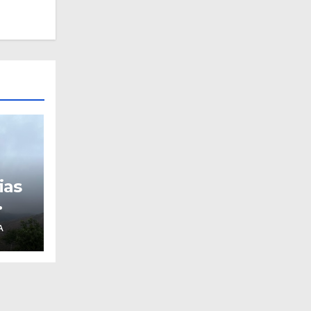
ias
A