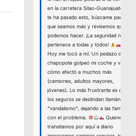
en la carretera Silao-Guanajuato? Si
te ha pasado esto, búscame para
que seamos más y revisemos qué
podemos hacer. ¡La seguridad nos
pertenece a todas y todos!
Hoy me tocó a mí. Un pedazo de
chapopote golpeó mi coche y vi
cómo afectó a muchos más
(camiones, adultos mayores,
jóvenes). Lo más frustrante es que
los seguros se deslindan llamándolo
"vandalismo", dejando a las familias
con el problema.
Quienes
transitamos por aquí a diario
merecemos caminos seguros. Haré