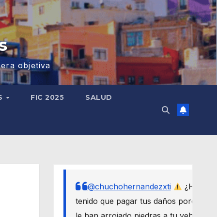
s
era objetiva
S
FIC 2025
SALUD
@chuchohernandezxti
¿Has
tenido que pagar tus daños porque
le han arrojado piedras a tu vehículo