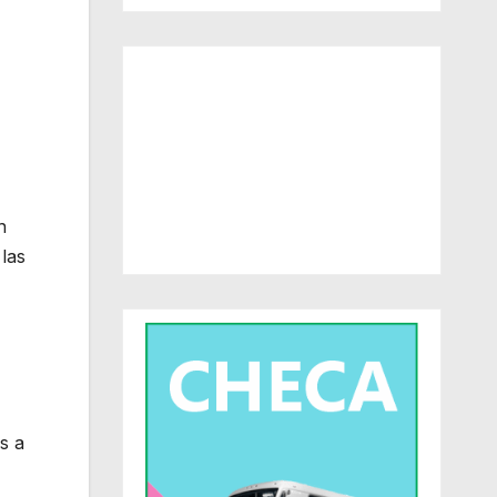
n
las
s a