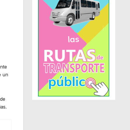
ente
e un
 de
as.