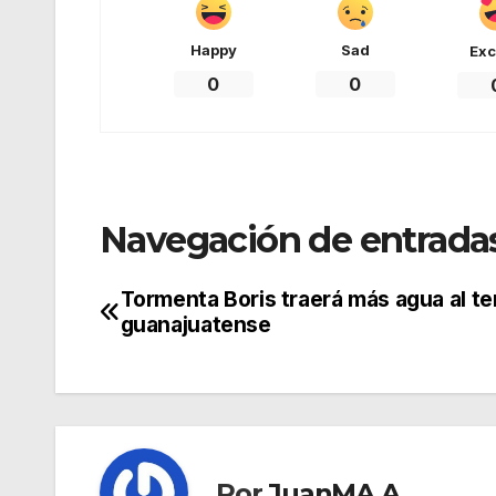
Happy
Sad
Exc
0
0
Navegación de entrada
Tormenta Boris traerá más agua al ter
guanajuatense
Por
JuanMA A