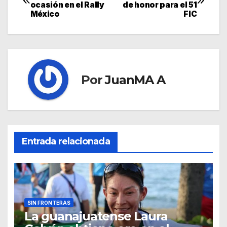
ocasión en el Rally
de honor para el 51
México
FIC
Por
JuanMA A
Entrada relacionada
SIN FRONTERAS
La guanajuatense Laura