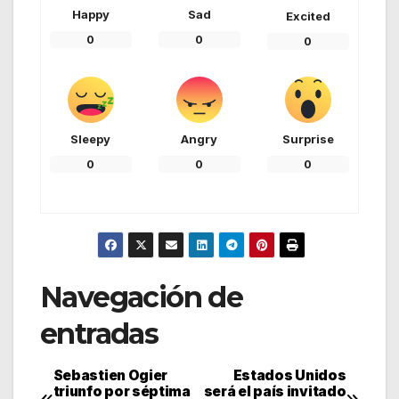
Happy
Sad
Excited
0
0
0
Sleepy
Angry
Surprise
0
0
0
Navegación de
entradas
Sebastien Ogier
Estados Unidos
triunfo por séptima
será el país invitado