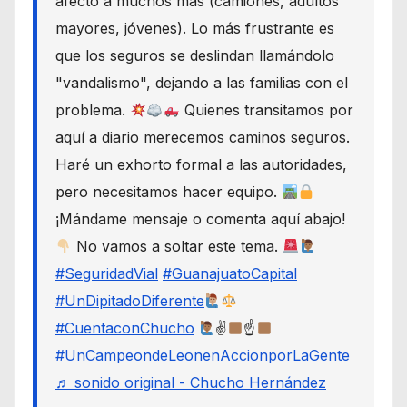
afectó a muchos más (camiones, adultos
mayores, jóvenes). Lo más frustrante es
que los seguros se deslindan llamándolo
"vandalismo", dejando a las familias con el
problema.
Quienes transitamos por
aquí a diario merecemos caminos seguros.
Haré un exhorto formal a las autoridades,
pero necesitamos hacer equipo.
¡Mándame mensaje o comenta aquí abajo!
No vamos a soltar este tema.
#SeguridadVial
#GuanajuatoCapital
#UnDipitadoDiferente
#CuentaconChucho
✌
☝
#UnCampeondeLeonenAccionporLaGente
♬ sonido original - Chucho Hernández