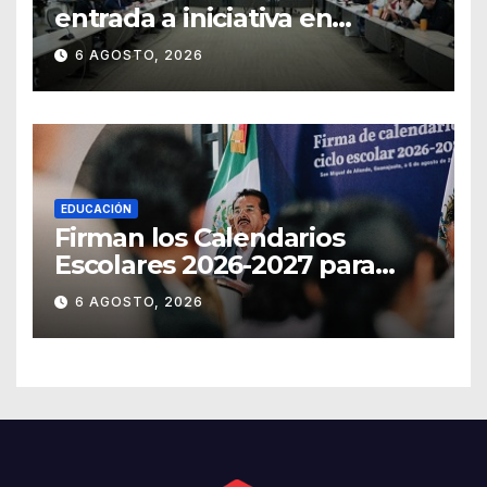
entrada a iniciativa en
materia notarial
6 AGOSTO, 2026
EDUCACIÓN
Firman los Calendarios
Escolares 2026-2027 para
Guanajuato
6 AGOSTO, 2026