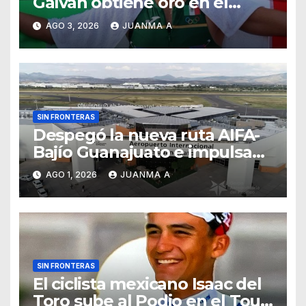
Galván obtiene oro en el
medio maratón de Juegos
AGO 3, 2026
JUANMA A
Centroamericanos
SIN FRONTERAS
Despegó la nueva ruta AIFA-
Bajío Guanajuato e impulsa
su conectividad aérea
AGO 1, 2026
JUANMA A
nacional
SIN FRONTERAS
El ciclista mexicano Isaac del
Toro sube al Podio en el Tour