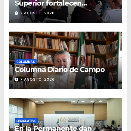
Superior fortalecen
estrategias para la
7 AGOSTO, 2026
prevención de la violencia en
el noviazgo
COLUMNAS
Columna Diario de Campo
7 AGOSTO, 2026
LEGISLATIVO
En la Permanente dan