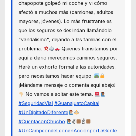
chapopote golpeó mi coche y vi cómo
afectó a muchos más (camiones, adultos
mayores, jóvenes). Lo más frustrante es
que los seguros se deslindan llamándolo
"vandalismo", dejando a las familias con el
problema.
Quienes transitamos por
aquí a diario merecemos caminos seguros.
Haré un exhorto formal a las autoridades,
pero necesitamos hacer equipo.
¡Mándame mensaje o comenta aquí abajo!
No vamos a soltar este tema.
#SeguridadVial
#GuanajuatoCapital
#UnDipitadoDiferente
#CuentaconChucho
✌
☝
#UnCampeondeLeonenAccionporLaGente