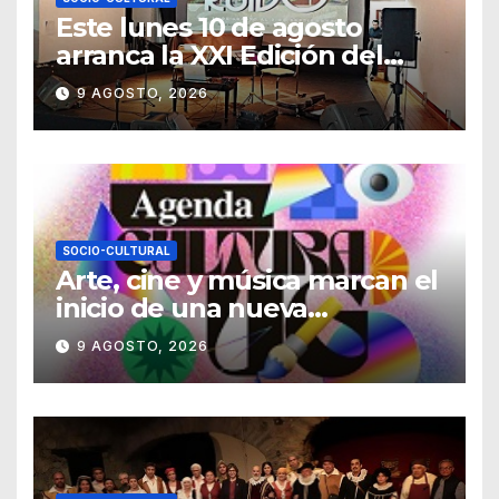
Este lunes 10 de agosto
arranca la XXI Edición del
Festival Internacional
9 AGOSTO, 2026
Callejón del Ruido
SOCIO-CULTURAL
Arte, cine y música marcan el
inicio de una nueva
temporada cultural en la UG
9 AGOSTO, 2026