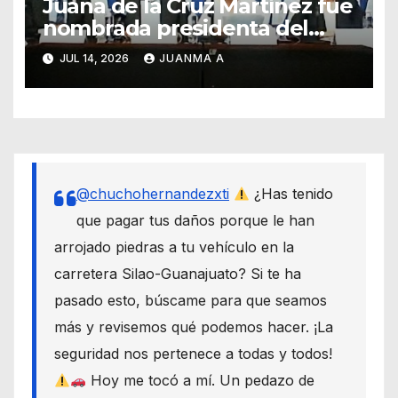
Juana de la Cruz Martínez fue
nombrada presidenta del
PAN en Guanajuato
JUL 14, 2026
JUANMA A
@chuchohernandezxti
¿Has tenido
que pagar tus daños porque le han
arrojado piedras a tu vehículo en la
carretera Silao-Guanajuato? Si te ha
pasado esto, búscame para que seamos
más y revisemos qué podemos hacer. ¡La
seguridad nos pertenece a todas y todos!
Hoy me tocó a mí. Un pedazo de