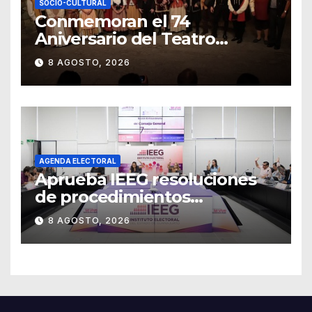
SOCIO-CULTURAL
Conmemoran el 74
Aniversario del Teatro
Universitario con una
8 AGOSTO, 2026
representación del
“Retablillo jovial”
AGENDA ELECTORAL
Aprueba IEEG resoluciones
de procedimientos
sancionadores
8 AGOSTO, 2026