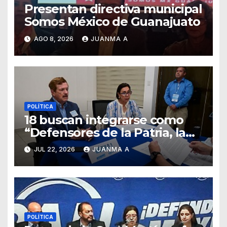
Presentan directiva municipal
Somos México de Guanajuato
AGO 8, 2026
JUANMA A
POLÍTICA
18 buscan integrarse como
“Defensores de la Patria, la
Familia y la Libertad”
JUL 22, 2026
JUANMA A
POLÍTICA