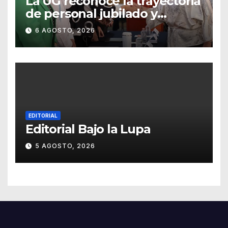
La UG reconoce la trayectoria
de personal jubilado y
agradece su legado
6 AGOSTO, 2026
EDITORIAL
Editorial Bajo la Lupa
5 AGOSTO, 2026