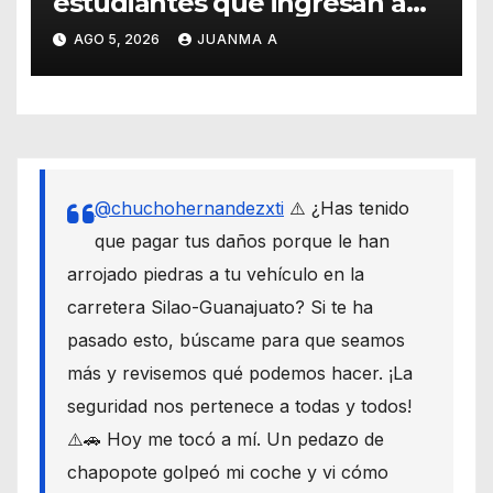
estudiantes que ingresan a
través de los programas de
AGO 5, 2026
JUANMA A
equidad
@chuchohernandezxti
⚠️ ¿Has tenido
que pagar tus daños porque le han
arrojado piedras a tu vehículo en la
carretera Silao-Guanajuato? Si te ha
pasado esto, búscame para que seamos
más y revisemos qué podemos hacer. ¡La
seguridad nos pertenece a todas y todos!
⚠️🚗 Hoy me tocó a mí. Un pedazo de
chapopote golpeó mi coche y vi cómo