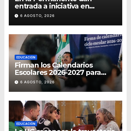
entrada a iniciativa en
materia notarial
6 AGOSTO, 2026
EDUCACIÓN
Firman los Calendarios
Escolares 2026-2027 para
Guanajuato
6 AGOSTO, 2026
EDUCACIÓN