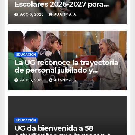
Escolares 2026-2027 para
Guanajuato
AGO 6, 2026
JUANMA A
EDUCACIÓN
La UG reconoce la trayectoria
de personal jubilado y
agradece su legado
AGO 6, 2026
JUANMA A
EDUCACIÓN
UG da bienvenida a 58