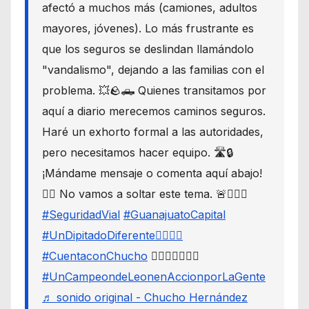
afectó a muchos más (camiones, adultos
mayores, jóvenes). Lo más frustrante es
que los seguros se deslindan llamándolo
"vandalismo", dejando a las familias con el
problema. 💥🪨🛻 Quienes transitamos por
aquí a diario merecemos caminos seguros.
Haré un exhorto formal a las autoridades,
pero necesitamos hacer equipo. 🛣️🔒
¡Mándame mensaje o comenta aquí abajo!
👇🏼 No vamos a soltar este tema. 🚨🙋🏾‍♂️
#SeguridadVial
#GuanajuatoCapital
#UnDipitadoDiferente🙋🏽‍♂️⚖️
#CuentaconChucho
🙋🏾‍♂️✌🏾☝🏾
#UnCampeondeLeonenAccionporLaGente
♬ sonido original - Chucho Hernández