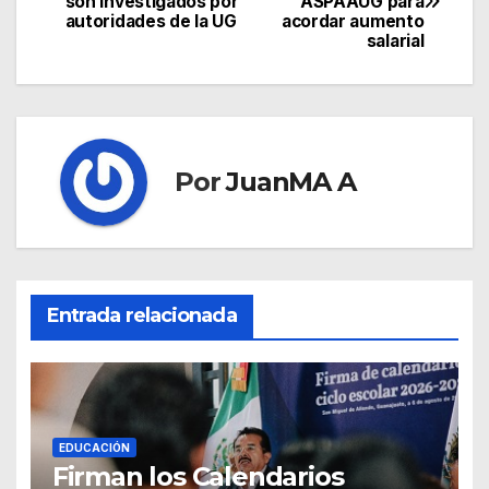
son investigados por
ASPAAUG para
autoridades de la UG
acordar aumento
salarial
Por
JuanMA A
Entrada relacionada
EDUCACIÓN
Firman los Calendarios