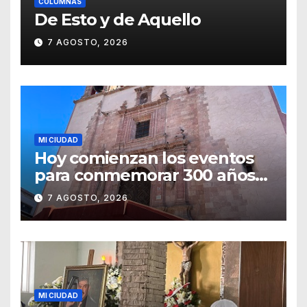
COLUMNAS
De Esto y de Aquello
7 AGOSTO, 2026
MI CIUDAD
Hoy comienzan los eventos
para conmemorar 300 años
del templo de San Roque
7 AGOSTO, 2026
MI CIUDAD