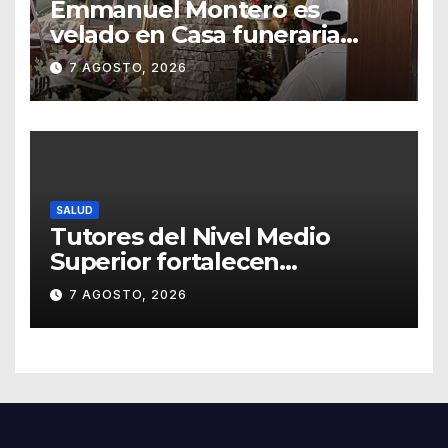
Emmanuel Montero es
velado en Casa funeraria
Forasté
7 AGOSTO, 2026
SALUD
Tutores del Nivel Medio
Superior fortalecen
estrategias para la
7 AGOSTO, 2026
prevención de la violencia en
el noviazgo