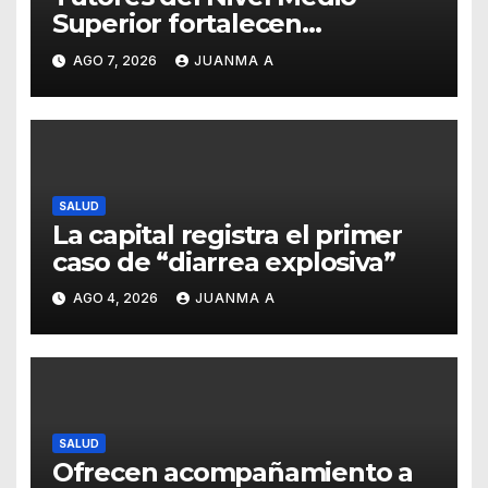
Superior fortalecen
estrategias para la
AGO 7, 2026
JUANMA A
prevención de la violencia en
el noviazgo
SALUD
La capital registra el primer
caso de “diarrea explosiva”
AGO 4, 2026
JUANMA A
SALUD
Ofrecen acompañamiento a