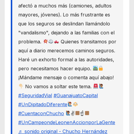
afectó a muchos más (camiones, adultos
mayores, jóvenes). Lo más frustrante es
que los seguros se deslindan llamándolo
"vandalismo", dejando a las familias con el
problema.
Quienes transitamos por
aquí a diario merecemos caminos seguros.
Haré un exhorto formal a las autoridades,
pero necesitamos hacer equipo.
¡Mándame mensaje o comenta aquí abajo!
No vamos a soltar este tema.
#SeguridadVial
#GuanajuatoCapital
#UnDipitadoDiferente
#CuentaconChucho
✌
☝
#UnCampeondeLeonenAccionporLaGente
♬ sonido original - Chucho Hernández